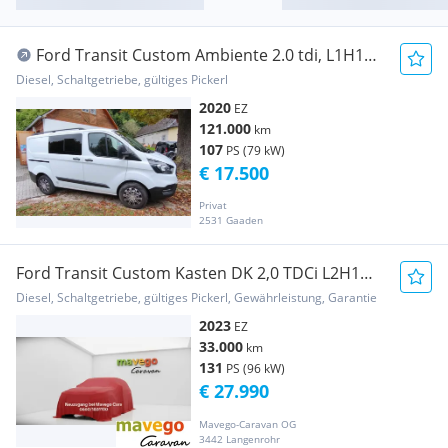
Ford Transit Custom Ambiente 2.0 tdi, L1H1
Transporter / Kastenwagen
Diesel, Schaltgetriebe, gültiges Pickerl
2020
EZ
121.000
km
107
PS (79 kW)
€ 17.500
Privat
2531 Gaaden
Ford Transit Custom Kasten DK 2,0 TDCi L2H1
320 Tren... Transporter / Kastenwagen
Diesel, Schaltgetriebe, gültiges Pickerl, Gewährleistung, Garantie
2023
EZ
33.000
km
131
PS (96 kW)
€ 27.990
Mavego-Caravan OG
3442 Langenrohr