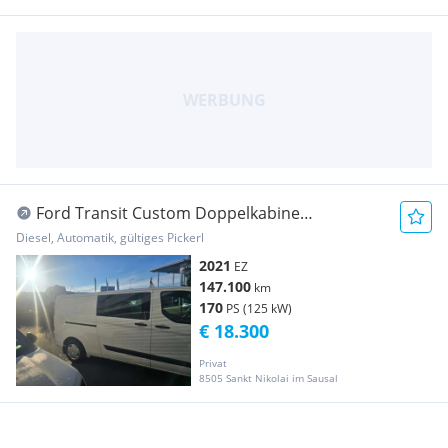
Ford Transit Custom Doppelkabine
Transporter / Kastenwagen
Diesel, Automatik, gültiges Pickerl
2021
EZ
147.100
km
170
PS (125 kW)
€ 18.300
Privat
8505 Sankt Nikolai im Sausal