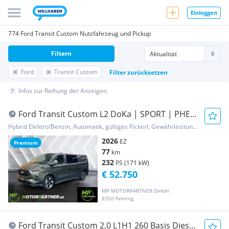
Einloggen
774 Ford Transit Custom Nutzfahrzeug und Pickup
Filtern
Ford
Transit Custom
Filter zurücksetzen
Infos zur Reihung der Anzeigen
Ford Transit Custom L2 DoKa | SPORT | PHEV
| auf Lager Transporter / Kastenwagen
Hybrid Elektro/Benzin, Automatik, gültiges Pickerl, Gewährleistung, Garantie
2026
EZ
Premium
77
km
232
PS (171 kW)
€ 52.750
MP MOTORPARTNER GmbH
8350 Fehring
Ford Transit Custom 2,0 L1H1 260 Basis Diesel