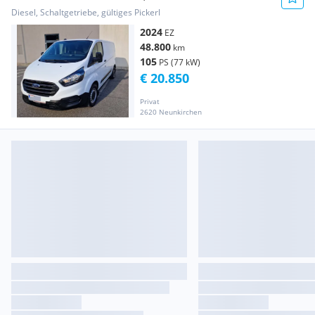
Transporter / Kastenwagen
Diesel, Schaltgetriebe, gültiges Pickerl
2024
EZ
48.800
km
105
PS (77 kW)
€ 20.850
Privat
2620 Neunkirchen