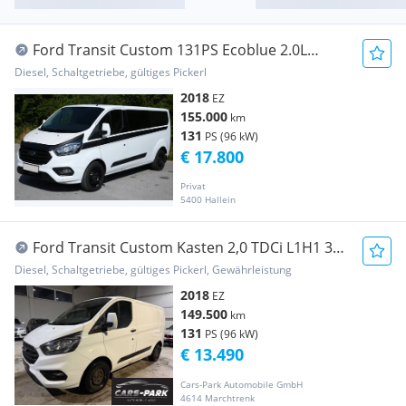
Ford Transit Custom 131PS Ecoblue 2.0L
Diesel L2 Trend Transporter / Kastenwagen
Diesel, Schaltgetriebe, gültiges Pickerl
2018
EZ
155.000
km
131
PS (96 kW)
€ 17.800
Privat
5400 Hallein
Ford Transit Custom Kasten 2,0 TDCi L1H1 300
Trend Transporter / Kastenwagen
Diesel, Schaltgetriebe, gültiges Pickerl, Gewährleistung
2018
EZ
149.500
km
131
PS (96 kW)
€ 13.490
Cars-Park Automobile GmbH
4614 Marchtrenk