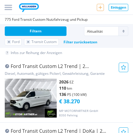
Einloggen
775 Ford Transit Custom Nutzfahrzeug und Pickup
Filtern
Ford
Transit Custom
Filter zurücksetzen
Infos zur Reihung der Anzeigen
Ford Transit Custom L2 Trend | 2
Schiebetüren | Auto... Transporter /
Diesel, Automatik, gültiges Pickerl, Gewährleistung, Garantie
Kastenwagen
2026
EZ
110
km
136
PS (100 kW)
€ 38.270
MP MOTORPARTNER GmbH
8350 Fehring
Ford Transit Custom L2 Trend | DoKa | 2