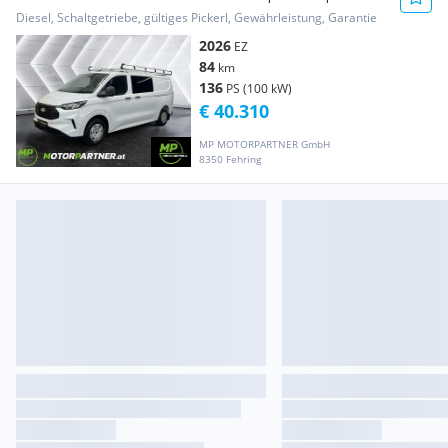
Schiebetüren... Transporter / Kastenwagen
Diesel, Schaltgetriebe, gültiges Pickerl, Gewährleistung, Garantie
2026
EZ
84
km
136
PS (100 kW)
€ 40.310
MP MOTORPARTNER GmbH
8350 Fehring