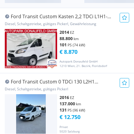
Ford Transit Custom Kasten 2,2 TDCi L1H1-
MWST AUSWEI... Transporter / Kastenwagen
Diesel, Schaltgetriebe, gültiges Pickerl, Gewährleistung
2014
EZ
88.800
km
101
PS (74 kW)
€ 8.870
Autopark Donaufeld GmbH
1210 Wien, 21. Bezirk, Floridsdorf
Ford Transit Custom 0 TDCi 130 L2H1
Transporter / Kastenwagen
Diesel, Schaltgetriebe, gültiges Pickerl
2016
EZ
137.000
km
131
PS (96 kW)
€ 12.750
Privat
5020 Salzburg