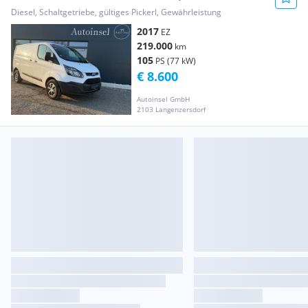
Startup Transporter / Kastenwagen
Diesel, Schaltgetriebe, gültiges Pickerl, Gewährleistung
2017
EZ
219.000
km
105
PS (77 kW)
€ 8.600
Autoinsel GmbH
2103 Langenzersdorf