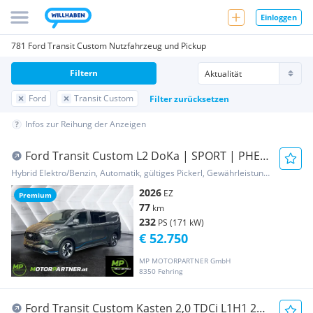
Einloggen
781 Ford Transit Custom Nutzfahrzeug und Pickup
Filtern
Ford
Transit Custom
Filter zurücksetzen
Infos zur Reihung der Anzeigen
Ford Transit Custom L2 DoKa | SPORT | PHEV
| auf Lager Transporter / Kastenwagen
Hybrid Elektro/Benzin, Automatik, gültiges Pickerl, Gewährleistung, Garantie
2026
EZ
Premium
77
km
232
PS (171 kW)
€ 52.750
MP MOTORPARTNER GmbH
8350 Fehring
Ford Transit Custom Kasten 2,0 TDCi L1H1 260