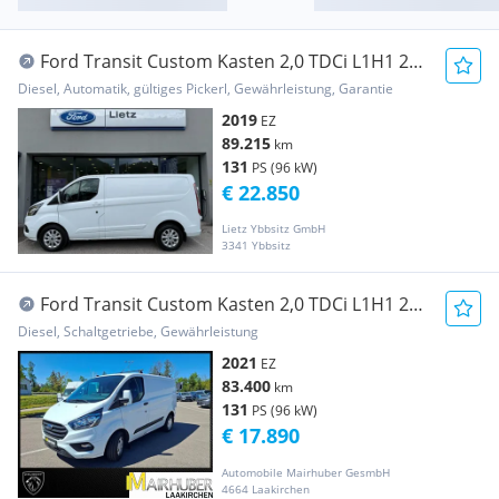
Ford Transit Custom Kasten 2,0 TDCi L1H1 280
Limited... Transporter / Kastenwagen
Diesel, Automatik, gültiges Pickerl, Gewährleistung, Garantie
2019
EZ
89.215
km
131
PS (96 kW)
€ 22.850
Lietz Ybbsitz GmbH
3341 Ybbsitz
Ford Transit Custom Kasten 2,0 TDCi L1H1 280
Trend Transporter / Kastenwagen
Diesel, Schaltgetriebe, Gewährleistung
2021
EZ
83.400
km
131
PS (96 kW)
€ 17.890
Automobile Mairhuber GesmbH
4664 Laakirchen