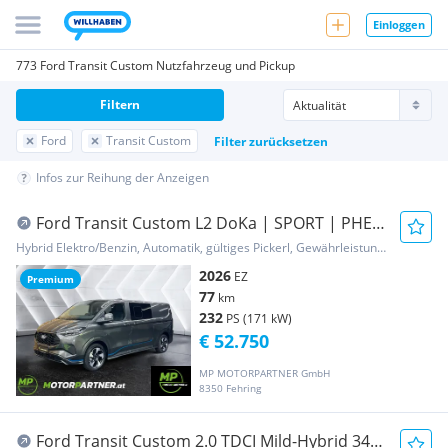
Einloggen
773 Ford Transit Custom Nutzfahrzeug und Pickup
Filtern
Ford
Transit Custom
Filter zurücksetzen
Infos zur Reihung der Anzeigen
Ford Transit Custom L2 DoKa | SPORT | PHEV
| auf Lager Transporter / Kastenwagen
Hybrid Elektro/Benzin, Automatik, gültiges Pickerl, Gewährleistung, Garantie
2026
EZ
Premium
77
km
232
PS (171 kW)
€ 52.750
MP MOTORPARTNER GmbH
8350 Fehring
Ford Transit Custom 2.0 TDCI Mild-Hybrid 340