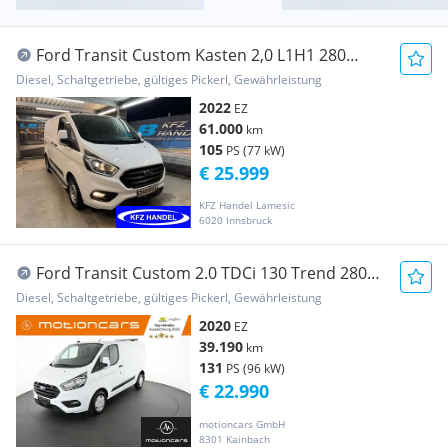
Ford Transit Custom Kasten 2,0 L1H1 280
Trend Transporter / Kastenwagen
Diesel, Schaltgetriebe, gültiges Pickerl, Gewährleistung
2022
EZ
61.000
km
105
PS (77 kW)
€ 25.999
KFZ Handel Lamesic
6020 Innsbruck
Ford Transit Custom 2.0 TDCi 130 Trend 280
L1H1 FWD ... Transporter / Kastenwagen
Diesel, Schaltgetriebe, gültiges Pickerl, Gewährleistung
2020
EZ
39.190
km
131
PS (96 kW)
€ 22.990
motioncars GmbH
8301 Kainbach