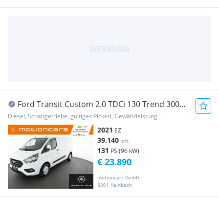
Ford Transit Custom 2.0 TDCi 130 Trend 300
L2H1 FWD... Transporter / Kastenwagen
Diesel, Schaltgetriebe, gültiges Pickerl, Gewährleistung
2021
EZ
39.140
km
131
PS (96 kW)
€ 23.890
motioncars GmbH
8301 Kainbach