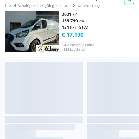
L1*EIN ... Transporter / Kastenwagen
Diesel, Schaltgetriebe, gültiges Pickerl, Gewährleistung
2021
EZ
139.790
km
131
PS (96 kW)
€ 17.100
FM-Automobile GmbH
4663 Laakirchen