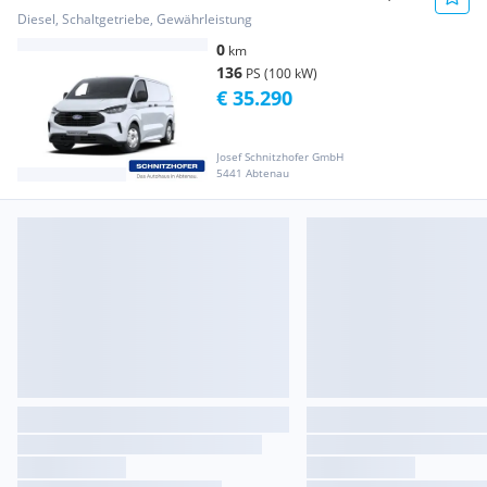
Eblue 13... Transporter / Kastenwagen
Diesel, Schaltgetriebe, Gewährleistung
0
km
136
PS (100 kW)
€ 35.290
Josef Schnitzhofer GmbH
5441 Abtenau