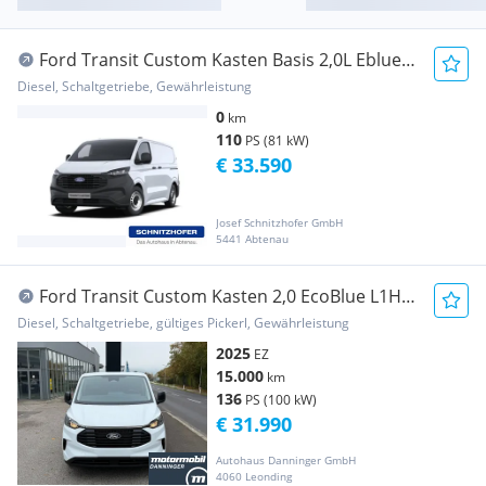
Ford Transit Custom Kasten Basis 2,0L Eblue
280L1 11... Transporter / Kastenwagen
Diesel, Schaltgetriebe, Gewährleistung
0
km
110
PS (81 kW)
€ 33.590
Josef Schnitzhofer GmbH
5441 Abtenau
Ford Transit Custom Kasten 2,0 EcoBlue L1H1
280 Trend Transporter / Kastenwagen
Diesel, Schaltgetriebe, gültiges Pickerl, Gewährleistung
2025
EZ
15.000
km
136
PS (100 kW)
€ 31.990
Autohaus Danninger GmbH
4060 Leonding