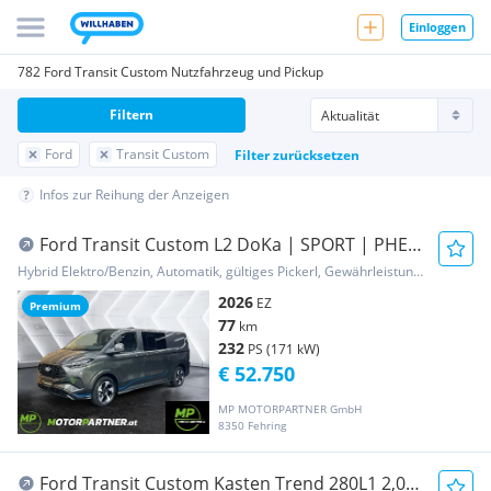
Einloggen
782 Ford Transit Custom Nutzfahrzeug und Pickup
Filtern
Ford
Transit Custom
Filter zurücksetzen
Infos zur Reihung der Anzeigen
Ford Transit Custom L2 DoKa | SPORT | PHEV
| auf Lager Transporter / Kastenwagen
Hybrid Elektro/Benzin, Automatik, gültiges Pickerl, Gewährleistung, Garantie
2026
EZ
Premium
77
km
232
PS (171 kW)
€ 52.750
MP MOTORPARTNER GmbH
8350 Fehring
Ford Transit Custom Kasten Trend 280L1 2,0L