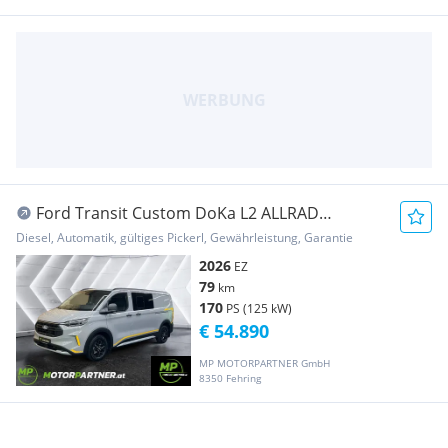
Ford Transit Custom DoKa L2 ALLRAD
**TRAIL** Matrix-LED Transporter /
Diesel, Automatik, gültiges Pickerl, Gewährleistung, Garantie
Kastenwagen
2026
EZ
79
km
170
PS (125 kW)
€ 54.890
MP MOTORPARTNER GmbH
8350 Fehring