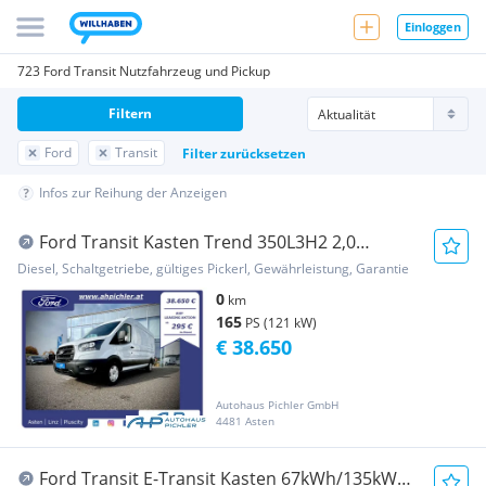
Einloggen
723 Ford Transit Nutzfahrzeug und Pickup
Filtern
Ford
Transit
Filter zurücksetzen
Infos zur Reihung der Anzeigen
Ford Transit Kasten Trend 350L3H2 2,0
EcoBlue 165PS ... Transporter / Kastenwagen
Diesel, Schaltgetriebe, gültiges Pickerl, Gewährleistung, Garantie
0
km
165
PS (121 kW)
€ 38.650
Autohaus Pichler GmbH
4481 Asten
Ford Transit E-Transit Kasten 67kWh/135kW