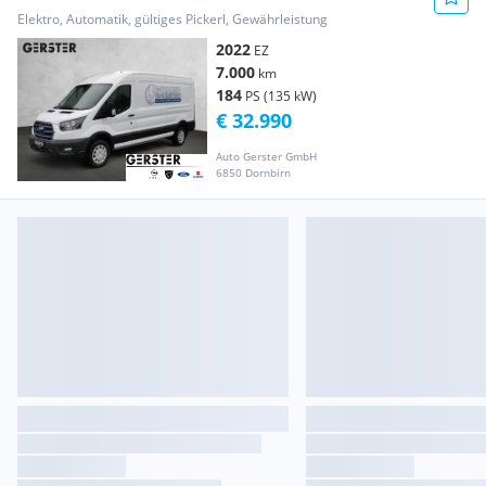
L3H2 350 Trend Transporter / Kastenwagen
Elektro, Automatik, gültiges Pickerl, Gewährleistung
2022
EZ
7.000
km
184
PS (135 kW)
€ 32.990
Auto Gerster GmbH
6850 Dornbirn