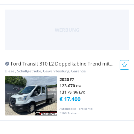
Ford Transit 310 L2 Doppelkabine Trend mit
AHK Transporter / Kastenwagen
Diesel, Schaltgetriebe, Gewährleistung, Garantie
2020
EZ
123.670
km
131
PS (96 kW)
€ 17.400
Automobile - Traisental
3160 Traisen