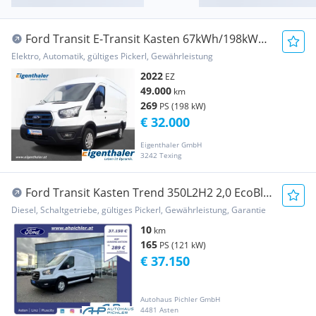
Ford Transit E-Transit Kasten 67kWh/198kW
L3H2 350 Trend exk... Transporter / Kastenwagen
Elektro, Automatik, gültiges Pickerl, Gewährleistung
2022
EZ
49.000
km
269
PS (198 kW)
€ 32.000
Eigenthaler GmbH
3242 Texing
Ford Transit Kasten Trend 350L2H2 2,0 EcoBl.
165PS |... Transporter / Kastenwagen
Diesel, Schaltgetriebe, gültiges Pickerl, Gewährleistung, Garantie
10
km
165
PS (121 kW)
€ 37.150
Autohaus Pichler GmbH
4481 Asten