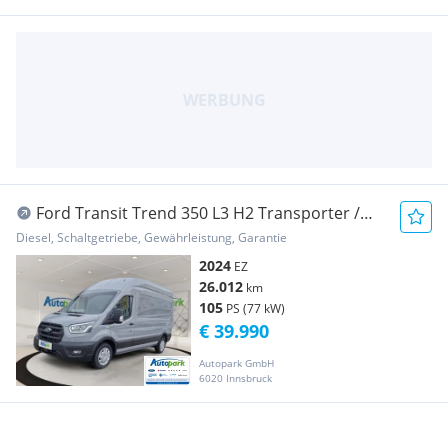
Ford Transit Trend 350 L3 H2 Transporter /
Kastenwagen
Diesel, Schaltgetriebe, Gewährleistung, Garantie
2024
EZ
26.012
km
105
PS (77 kW)
€ 39.990
Autopark GmbH
6020 Innsbruck