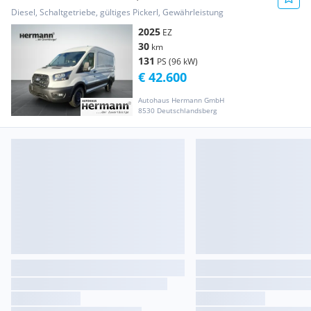
L2H2 350 Net... Transporter / Kastenwagen
Diesel, Schaltgetriebe, gültiges Pickerl, Gewährleistung
2025
EZ
30
km
131
PS (96 kW)
€ 42.600
Autohaus Hermann GmbH
8530 Deutschlandsberg