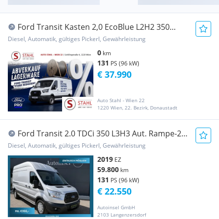
Ford Transit Kasten 2,0 EcoBlue L2H2 350
Trend Aut. Transporter / Kastenwagen
Diesel, Automatik, gültiges Pickerl, Gewährleistung
0
km
131
PS (96 kW)
€ 37.990
Auto Stahl - Wien 22
1220 Wien, 22. Bezirk, Donaustadt
Ford Transit 2.0 TDCi 350 L3H3 Aut. Rampe-2
Schiebet... Transporter / Kastenwagen
Diesel, Automatik, gültiges Pickerl, Gewährleistung
2019
EZ
59.800
km
131
PS (96 kW)
€ 22.550
Autoinsel GmbH
2103 Langenzersdorf