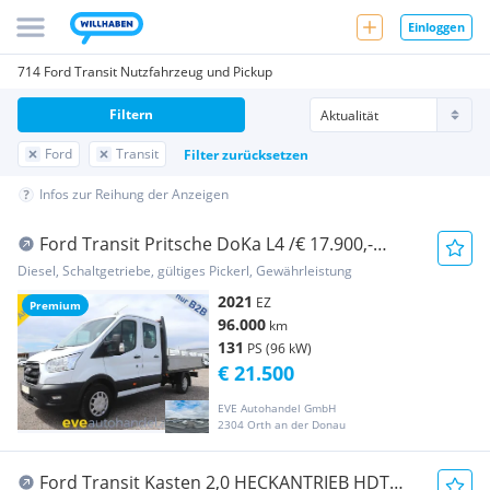
Einloggen
714 Ford Transit Nutzfahrzeug und Pickup
Filtern
Ford
Transit
Filter zurücksetzen
Infos zur Reihung der Anzeigen
Ford Transit Pritsche DoKa L4 /€ 17.900,-
netto/KLIMA... Pritsche
Diesel, Schaltgetriebe, gültiges Pickerl, Gewährleistung
2021
EZ
Premium
96.000
km
131
PS (96 kW)
€ 21.500
EVE Autohandel GmbH
2304 Orth an der Donau
Ford Transit Kasten 2,0 HECKANTRIEB HDT