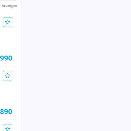
er Anzeigen
.990
.890