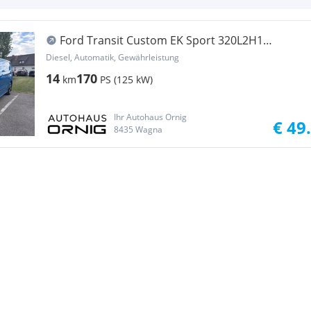
Ford Transit Custom EK Sport 320L2H1
2.0EcoBlue 170P... Transporter / Kastenwagen
Diesel, Automatik, Gewährleistung
14
170
km
PS (125 kW)
Ihr Autohaus Ornig
€ 49
8435 Wagna