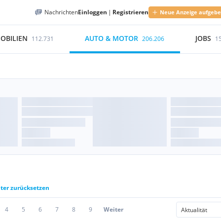
Nachrichten
Einloggen
|
Registrieren
Neue Anzeige aufgeb
OBILIEN
AUTO & MOTOR
JOBS
112.731
206.206
1
lter zurücksetzen
4
5
6
7
8
9
Weiter