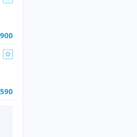
.900
.590