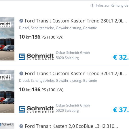
Infos zur Reihung d
Ford Transit Custom Kasten Trend 280L1 2,0L
Eblue 13... Transporter / Kastenwagen
Diesel, Schaltgetriebe, Gewährleistung, Garantie
10
136
km
PS (100 kW)
Oskar Schmidt Gmbh
€ 32
5020 Salzburg
Ford Transit Custom Kasten Trend 320L1 2,0L
EBlue 13... Transporter / Kastenwagen
Diesel, Schaltgetriebe, Gewährleistung, Garantie
10
136
km
PS (100 kW)
Oskar Schmidt Gmbh
€ 37
5020 Salzburg
Ford Transit Kasten 2,0 EcoBlue L3H2 310