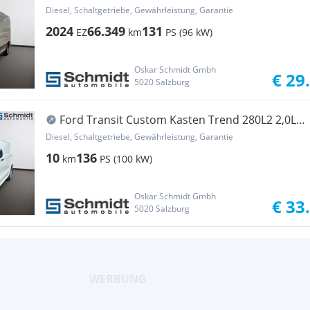
Trend Transporter / Kastenwagen
Diesel, Schaltgetriebe, Gewährleistung, Garantie
2024
66.349
131
EZ
km
PS (96 kW)
Oskar Schmidt Gmbh
€ 29
5020 Salzburg
Ford Transit Custom Kasten Trend 280L2 2,0L
Eblue 13... Transporter / Kastenwagen
Diesel, Schaltgetriebe, Gewährleistung, Garantie
10
136
km
PS (100 kW)
Oskar Schmidt Gmbh
€ 33
5020 Salzburg