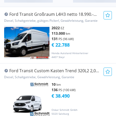
Ford Transit Großraum L4H3 netto 18.990.-
Transporter / Kastenwagen
Diesel, Schaltgetriebe, gültiges Pickerl, Gewährleistung, Garantie
2022
EZ
113.000
km
131
PS (96 kW)
€ 22.788
Honda Autoland Hinterleitner
4407 Steyr
Ford Transit Custom Kasten Trend 320L2 2,0L
Eblue 13... Transporter / Kastenwagen
Diesel, Schaltgetriebe, Gewährleistung, Garantie
10
km
136
PS (100 kW)
€ 38.490
Oskar Schmidt Gmbh
5020 Salzburg