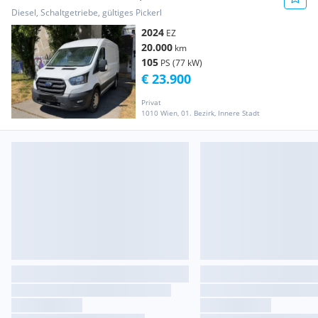
Ausweisbar Transporter / Kastenwagen
Diesel, Schaltgetriebe, gültiges Pickerl
2024
EZ
20.000
km
105
PS (77 kW)
€ 23.900
Privat
1010 Wien, 01. Bezirk, Innere Stadt