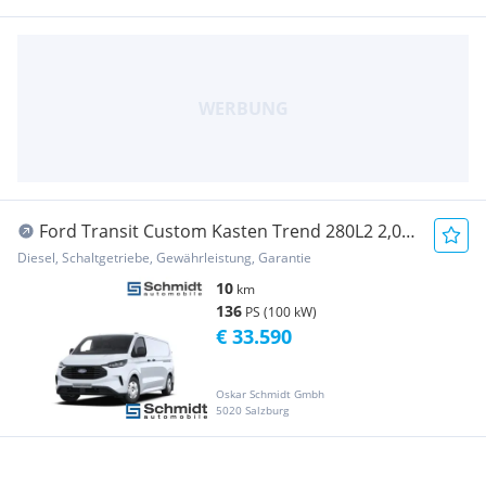
Ford Transit Custom Kasten Trend 280L2 2,0L
Eblue 13... Transporter / Kastenwagen
Diesel, Schaltgetriebe, Gewährleistung, Garantie
10
km
136
PS (100 kW)
€ 33.590
Oskar Schmidt Gmbh
5020 Salzburg