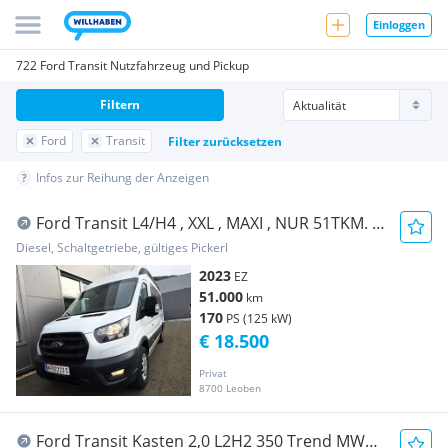
Einloggen
722 Ford Transit Nutzfahrzeug und Pickup
Filtern
Ford
Transit
Filter zurücksetzen
Infos zur Reihung der Anzeigen
Ford Transit L4/H4 , XXL , MAXI , NUR 51TKM. ,
AHK !* Transporter / Kastenwagen
Diesel, Schaltgetriebe, gültiges Pickerl
2023
EZ
51.000
km
170
PS (125 kW)
€ 18.500
Privat
8700 Leoben
Ford Transit Kasten 2,0 L2H2 350 Trend MWST