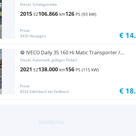
Diesel, Schaltgetriebe
2015
106.866
126
EZ
km
PS (93 kW)
Privat
€ 14
3430 Neuaigen
IVECO Daily 35 160 Hi Matic Transporter /
Kastenwagen
Diesel, Automatik, gültiges Pickerl
2021
138.000
156
EZ
km
PS (115 kW)
Privat
€ 18
8332 Edelsbach bei Feldbach