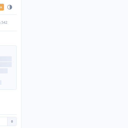
en
5.542