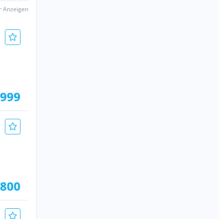
er Anzeigen
.999
.800