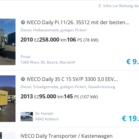
Infos zur Reihung d
IVECO Daily Pi.11/26. 35S12 mit der besten
Hebebühne Transporter / Kastenwagen
Diesel, Halbautomatik, gültiges Pickerl
2010
258.000
106
EZ
km
PS (78 kW)
Privat
€ 9
1060 Wien, 06. Bezirk, Mariahilf
IVECO Daily 35 C 15 SV/P 3300 3,0 EEV
Transporter / Kastenwagen
Diesel, Schaltgetriebe, gültiges Pickerl, Gewährleistung
2013
95.000
145
EZ
km
PS (107 kW)
Ilic Handel
€ 19
6842 Koblach
IVECO Daily Transporter / Kastenwagen