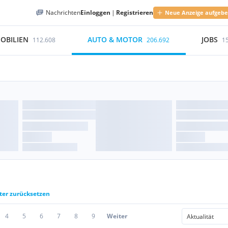
Nachrichten
Einloggen
|
Registrieren
Neue Anzeige aufgeb
OBILIEN
AUTO & MOTOR
JOBS
112.608
206.692
1
lter zurücksetzen
4
5
6
7
8
9
Weiter