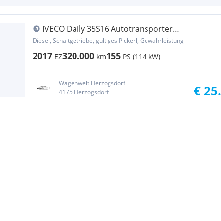
IVECO Daily 35S16 Autotransporter
Abschleppwagen 3,5t Transporter / Kastenwagen
Diesel, Schaltgetriebe, gültiges Pickerl, Gewährleistung
2017
320.000
155
EZ
km
PS (114 kW)
Wagenwelt Herzogsdorf
€ 25
4175 Herzogsdorf