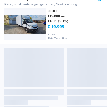
Transporter / Kastenwagen
Diesel, Schaltgetriebe, gültiges Pickerl, Gewährleistung
2020
EZ
119.800
km
116
PS (85 kW)
€ 19.999
Händler
3142 Murstetten