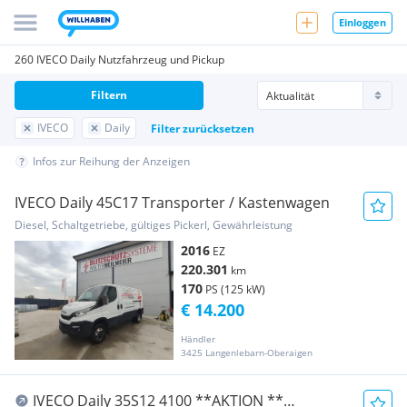
Einloggen
260 IVECO Daily Nutzfahrzeug und Pickup
Filtern
IVECO
Daily
Filter zurücksetzen
Infos zur Reihung der Anzeigen
IVECO Daily 45C17 Transporter / Kastenwagen
Diesel, Schaltgetriebe, gültiges Pickerl, Gewährleistung
2016
EZ
220.301
km
170
PS (125 kW)
€ 14.200
Händler
3425 Langenlebarn-Oberaigen
IVECO Daily 35S12 4100 **AKTION **