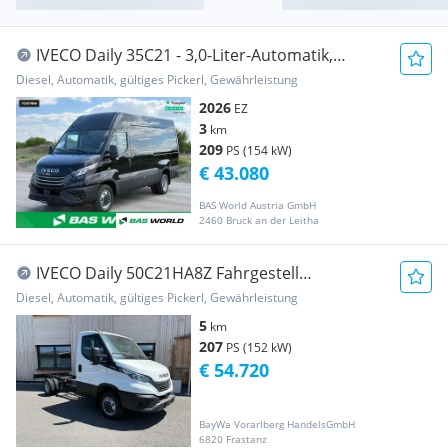
IVECO Daily 35C21 - 3,0-Liter-Automatik,
Doppelbereif... Transporter / Kastenwagen
Diesel, Automatik, gültiges Pickerl, Gewährleistung
2026
EZ
3
km
209
PS (154 kW)
€ 43.080
BAS World Austria GmbH
2460 Bruck an der Leitha
IVECO Daily 50C21HA8Z Fahrgestell
Transporter / Kastenwagen
Diesel, Automatik, gültiges Pickerl, Gewährleistung
5
km
207
PS (152 kW)
€ 54.720
BayWa Vorarlberg HandelsGmbH
6820 Frastanz