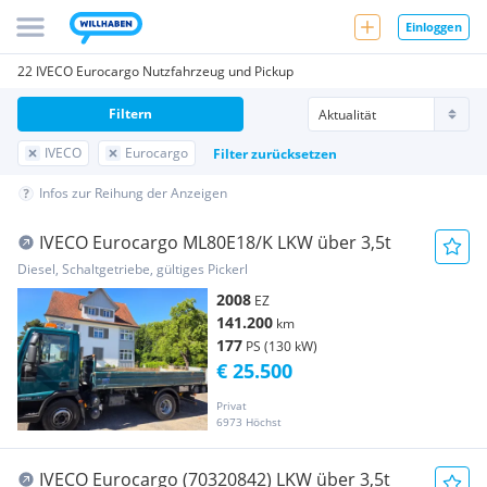
Einloggen
22 IVECO Eurocargo Nutzfahrzeug und Pickup
Filtern
IVECO
Eurocargo
Filter zurücksetzen
Infos zur Reihung der Anzeigen
IVECO Eurocargo ML80E18/K LKW über 3,5t
Diesel, Schaltgetriebe, gültiges Pickerl
2008
EZ
141.200
km
177
PS (130 kW)
€ 25.500
Privat
6973 Höchst
IVECO Eurocargo (70320842) LKW über 3,5t