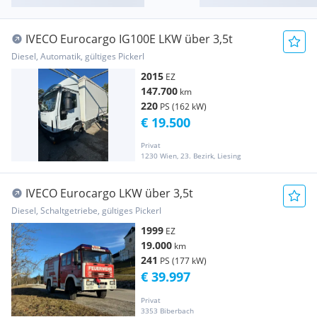
IVECO Eurocargo IG100E LKW über 3,5t
Diesel, Automatik, gültiges Pickerl
2015
EZ
147.700
km
220
PS (162 kW)
€ 19.500
Privat
1230 Wien, 23. Bezirk, Liesing
IVECO Eurocargo LKW über 3,5t
Diesel, Schaltgetriebe, gültiges Pickerl
1999
EZ
19.000
km
241
PS (177 kW)
€ 39.997
Privat
3353 Biberbach