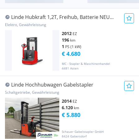
Linde Hubkraft 1,2T, Freihub, Batterie NEU
Gabelstapler
Elektro, Gewährleistung
2012
EZ
196
km
1
PS (1 kW)
€ 4.680
MC - Stapler & Maschinenhandel
4481 Asten
Linde Hochhubwagen Gabelstapler
Schaltgetriebe, Gewährleistung
2014
EZ
6.120
km
€ 5.880
Schauer Gabelstapler GmbH
8424 Gabersdorf