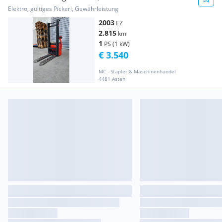
Gabelstapler
Elektro, gültiges Pickerl, Gewährleistung
2003
EZ
2.815
km
1
PS (1 kW)
€ 3.540
MC - Stapler & Maschinenhandel
4481 Asten