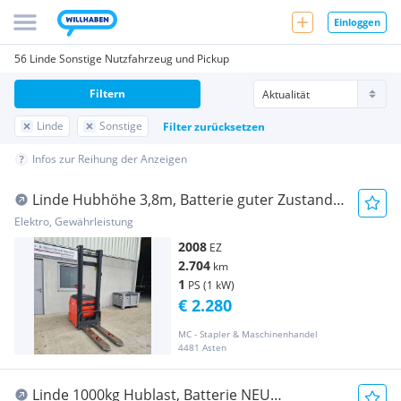
Einloggen
56 Linde Sonstige Nutzfahrzeug und Pickup
Filtern
Linde
Sonstige
Filter zurücksetzen
Infos zur Reihung der Anzeigen
Linde Hubhöhe 3,8m, Batterie guter Zustand
Gabelstapler
Elektro, Gewährleistung
2008
EZ
2.704
km
1
PS (1 kW)
€ 2.280
MC - Stapler & Maschinenhandel
4481 Asten
Linde 1000kg Hublast, Batterie NEU