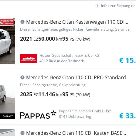
Infos zur Reihung d
Mercedes-Benz Citan Kastenwagen 110 CDI
Base *Servicegepflegt... Transporter /
Diesel, Schaltgetriebe, gültiges Pickerl, Gewährleistung, Garantie
Kastenwagen
2021
50.000
95
EZ
km
PS (70 kW)
Holzer Gesellschaft m.b.H & Co. KG
€ 15
4312 Ried in der Riedmark
Mercedes-Benz Citan 110 CDI PRO Standard
Cam SHZ AHK Bus
Diesel, Schaltgetriebe, Gewährleistung
2025
11.146
95
EZ
km
PS (70 kW)
Pappas Steiermark GmbH - Premstätten
€ 33
8141 Dobl-Zwaring
Mercedes-Benz Citan 110 CDI Kasten BASE