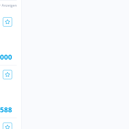
er Anzeigen
.000
.588