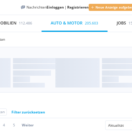
Nachrichten
Einloggen
|
Registrieren
Neue Anzeige aufgeb
OBILIEN
AUTO & MOTOR
JOBS
112.486
205.603
1
tan
tan
Filter zurücksetzen
4
5
Weiter