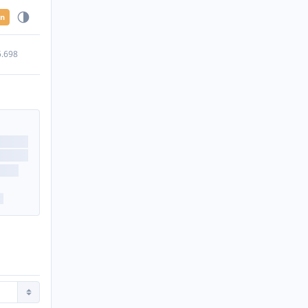
en
5.698