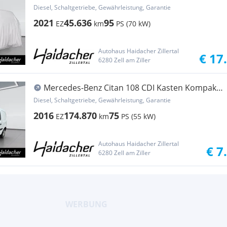
Standard AHK DAB Klima Transporter /
Diesel, Schaltgetriebe, Gewährleistung, Garantie
Kastenwagen
2021
45.636
95
EZ
km
PS (70 kW)
Autohaus Haidacher Zillertal
€ 17
6280 Zell am Ziller
Mercedes-Benz Citan 108 CDI Kasten Kompakt
Klima Transporter / Kastenwagen
Diesel, Schaltgetriebe, Gewährleistung, Garantie
2016
174.870
75
EZ
km
PS (55 kW)
Autohaus Haidacher Zillertal
€ 7
6280 Zell am Ziller