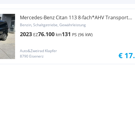
Mercedes-Benz Citan 113 8-fach*AHV Transporter
/ Kastenwagen
Benzin, Schaltgetriebe, Gewährleistung
2023
76.100
131
EZ
km
PS (96 kW)
Auto&Zweirad Klapfer
€ 17
8790 Eisenerz