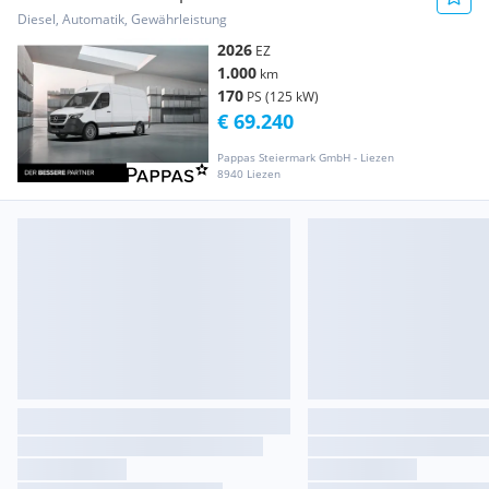
SELECT Hochdach Standard Transporter /
Diesel, Automatik, Gewährleistung
Kastenwagen
2026
EZ
1.000
km
170
PS (125 kW)
€ 69.240
Pappas Steiermark GmbH - Liezen
8940 Liezen