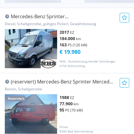
Mercedes-Benz Sprinter
Kasten,Hoch,Tempomat,Pickerl+Service Neu
Diesel, Schaltgetriebe, gültiges Pickerl, Gewährleistung
Transporter / Kastenwagen
2017
EZ
184.000
km
163
PS (120 kW)
€ 19.980
NHS - Nutzfahrzeug Handel Schinkinger
4154 Kollerschlag
(reserviert) Mercedes-Benz Sprinter Mercedes
Benz L 310 4x4 Kastenwagen Allrad Sperre
Benzin, Schaltgetriebe
Transporter / Kastenwagen
1988
EZ
Reserviert
77.900
km
95
PS (70 kW)
Privat
8344 Bad Gleichenberg