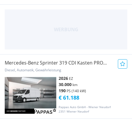
Mercedes-Benz Sprinter 319 CDI Kasten PRO
Hochdach Standard Transporter / Kastenwagen
Diesel, Automatik, Gewährleistung
2026
EZ
30.000
km
190
PS (140 kW)
€ 61.188
Pappas Auto GmbH - Wiener Neudorf
2351 Wiener Neudorf