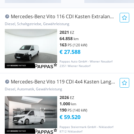
Mercedes-Benz Vito 116 CDI Kasten Extralang
AHK Transporter / Kastenwagen
Diesel, Schaltgetriebe, Gewährleistung
2021
EZ
64.858
km
163
PS (120 kW)
€ 27.588
Pappas Auto GmbH - Wiener Neudorf
2351 Wiener Neudorf
Mercedes-Benz Vito 119 CDI 4x4 Kasten Lang
Distr Cam SHZ PTS Transporter / Kastenwagen
Diesel, Automatik, Gewährleistung
2026
EZ
1.000
km
190
PS (140 kW)
€ 59.520
Pappas Steiermark GmbH - Niklasdorf
8712 Niklasdorf