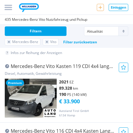
Einloggen
435 Mercedes-Benz Vito Nutzfahrzeug und Pickup
Filtern
Mercedes-Benz
Vito
Filter zurücksetzen
Infos zur Reihung der Anzeigen
Mercedes-Benz Vito Kasten 119 CDI 4x4 lang
Transporter / Kastenwagen
Diesel, Automatik, Gewährleistung
2021
EZ
Premium
89.328
km
190
PS (140 kW)
€ 33.900
Autoland Tirol GmbH
6134 Vomp
Mercedes-Benz Vito 116 CDI 4x4 Kasten Lang