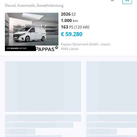
Distr Cam SHZ AHK Transporter / Kastenwagen
Diesel, Automatik, Gewährleistung
2026
EZ
1.000
km
163
PS (120 kW)
€ 59.280
Pappas Steiermark GmbH - Liezen
8940 Liezen