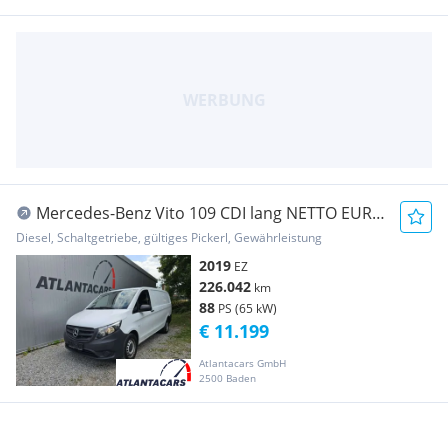
Mercedes-Benz Vito 109 CDI lang NETTO EUR
9333,- Transporter / Kastenwagen
Diesel, Schaltgetriebe, gültiges Pickerl, Gewährleistung
2019
EZ
226.042
km
88
PS (65 kW)
€ 11.199
Atlantacars GmbH
2500 Baden