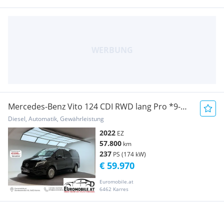
Mercedes-Benz Vito 124 CDI RWD lang Pro *9-
SITZER*RFK*LED*NAVI* Transporter /
Diesel, Automatik, Gewährleistung
Kastenwagen
2022
EZ
57.800
km
237
PS (174 kW)
€ 59.970
Euromobile.at
6462 Karres