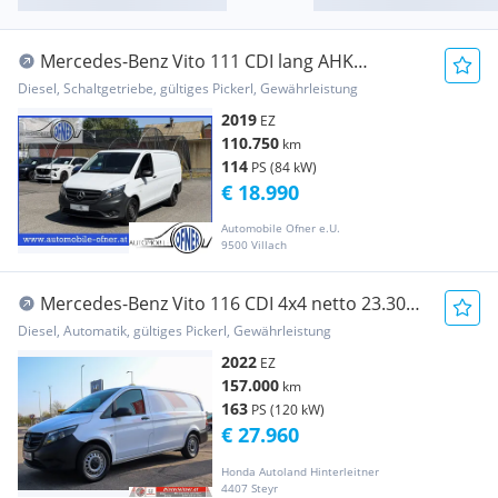
Mercedes-Benz Vito 111 CDI lang AHK
Sitzheizung Holzboden MwS... Transporter /
Diesel, Schaltgetriebe, gültiges Pickerl, Gewährleistung
Kastenwagen
2019
EZ
110.750
km
114
PS (84 kW)
€ 18.990
Automobile Ofner e.U.
9500 Villach
Mercedes-Benz Vito 116 CDI 4x4 netto 23.300.-
SERVICE NEU Transporter / Kastenwagen
Diesel, Automatik, gültiges Pickerl, Gewährleistung
2022
EZ
157.000
km
163
PS (120 kW)
€ 27.960
Honda Autoland Hinterleitner
4407 Steyr