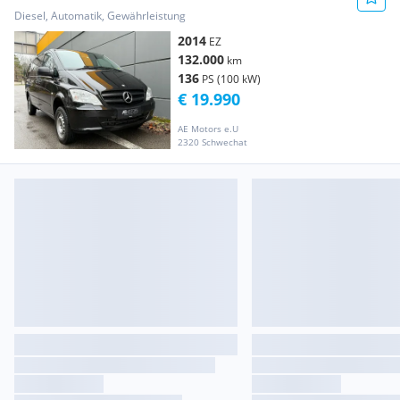
Lang*9.SITZER*KLIMA*AHK*KREDIT MÖG...
Diesel, Automatik, Gewährleistung
Transporter / Kastenwagen
2014
EZ
132.000
km
136
PS (100 kW)
€ 19.990
AE Motors e.U
2320 Schwechat