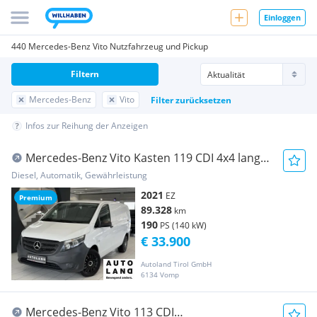
Einloggen
440 Mercedes-Benz Vito Nutzfahrzeug und Pickup
Filtern
Mercedes-Benz
Vito
Filter zurücksetzen
Infos zur Reihung der Anzeigen
Mercedes-Benz Vito Kasten 119 CDI 4x4 lang
Transporter / Kastenwagen
Diesel, Automatik, Gewährleistung
2021
EZ
Premium
89.328
km
190
PS (140 kW)
€ 33.900
Autoland Tirol GmbH
6134 Vomp
Mercedes-Benz Vito 113 CDI