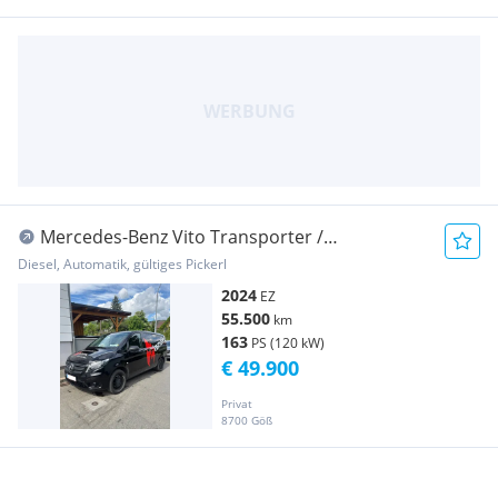
Mercedes-Benz Vito Transporter /
Kastenwagen
Diesel, Automatik, gültiges Pickerl
2024
EZ
55.500
km
163
PS (120 kW)
€ 49.900
Privat
8700 Göß