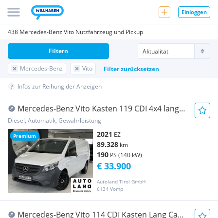
Einloggen
438 Mercedes-Benz Vito Nutzfahrzeug und Pickup
Filtern
Mercedes-Benz
Vito
Filter zurücksetzen
Infos zur Reihung der Anzeigen
Mercedes-Benz Vito Kasten 119 CDI 4x4 lang
Transporter / Kastenwagen
Diesel, Automatik, Gewährleistung
2021
EZ
Premium
89.328
km
190
PS (140 kW)
€ 33.900
Autoland Tirol GmbH
6134 Vomp
Mercedes-Benz Vito 114 CDI Kasten Lang Cam