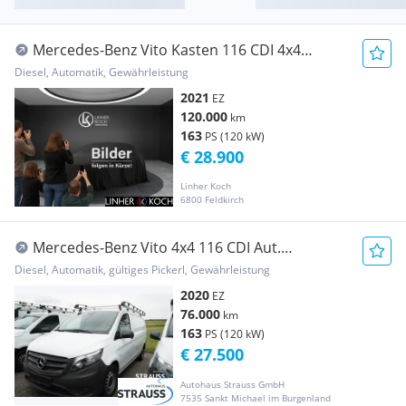
Mercedes-Benz Vito Kasten 116 CDI 4x4
Transporter / Kastenwagen
Diesel, Automatik, Gewährleistung
2021
EZ
120.000
km
163
PS (120 kW)
€ 28.900
Linher Koch
6800 Feldkirch
Mercedes-Benz Vito 4x4 116 CDI Aut.
Transporter / Kastenwagen
Diesel, Automatik, gültiges Pickerl, Gewährleistung
2020
EZ
76.000
km
163
PS (120 kW)
€ 27.500
Autohaus Strauss GmbH
7535 Sankt Michael im Burgenland