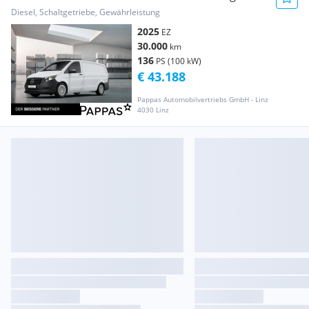
Transporter / Kastenwagen
Diesel, Schaltgetriebe, Gewährleistung
2025
EZ
30.000
km
136
PS (100 kW)
€ 43.188
Pappas Automobilvertriebs GmbH - Linz
4030 Linz