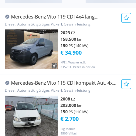
Mercedes-Benz Vito 119 CDI 4x4 lang
Automatik SELECT Transporter / Kastenwagen
Diesel, Automatik, gültiges Pickerl, Gewährleistung
2023
EZ
158.500
km
190
PS (140 kW)
€ 34.900
KFZ J.Wagner e.U.
3352 St. Peter in der Au
Mercedes-Benz Vito 115 CDI kompakt Aut. 4x4
DPF Transporter / Kastenwagen
Diesel, Automatik, gültiges Pickerl, Gewährleistung
2008
EZ
293.000
km
150
PS (110 kW)
€ 2.700
Big Mobile
9500 Villach