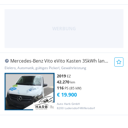
Mercedes-Benz Vito eVito Kasten 35kWh lang
Transporter / Kastenwagen
Elektro, Automatik, gültiges Pickerl, Gewährleistung
2019
EZ
42.270
km
116
PS (85 kW)
€ 19.900
Auto Harb GmbH
8200 Ludersdorf-Wilfersdorf