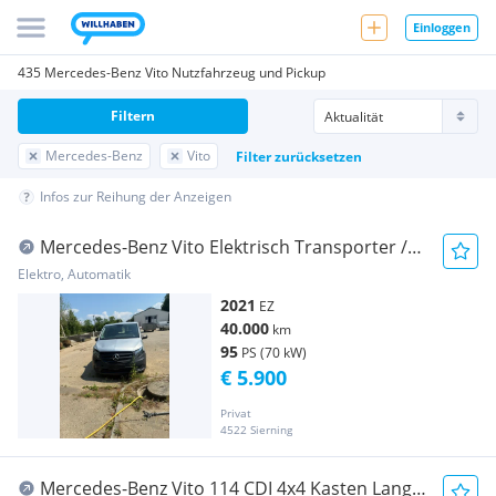
Einloggen
435 Mercedes-Benz Vito Nutzfahrzeug und Pickup
Filtern
Mercedes-Benz
Vito
Filter zurücksetzen
Infos zur Reihung der Anzeigen
Mercedes-Benz Vito Elektrisch Transporter /
Kastenwagen
Elektro, Automatik
2021
EZ
40.000
km
95
PS (70 kW)
€ 5.900
Privat
4522 Sierning
Mercedes-Benz Vito 114 CDI 4x4 Kasten Lang