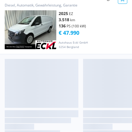
SpurW, MBUX AHK Transporter / Kastenwagen
Diesel, Automatik, Gewährleistung, Garantie
2025
EZ
3.518
km
136
PS (100 kW)
€ 47.990
Autohaus Eckl GmbH
3254 Bergland