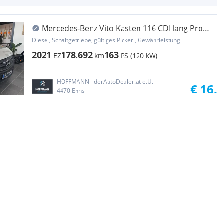
Mercedes-Benz Vito Kasten 116 CDI lang Pro
Transporter / Kastenwagen
Diesel, Schaltgetriebe, gültiges Pickerl, Gewährleistung
2021
178.692
163
EZ
km
PS (120 kW)
HOFFMANN - derAutoDealer.at e.U.
€ 16
4470 Enns