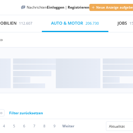
Nachrichten
Einloggen
|
Registrieren
Neue Anzeige aufgeb
OBILIEN
AUTO & MOTOR
JOBS
112.607
206.730
1
to
to
Filter zurücksetzen
4
5
6
7
8
9
Weiter