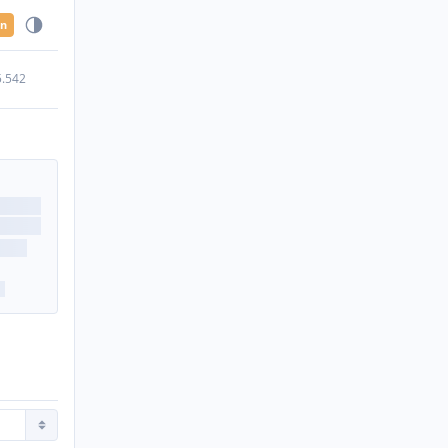
en
5.542