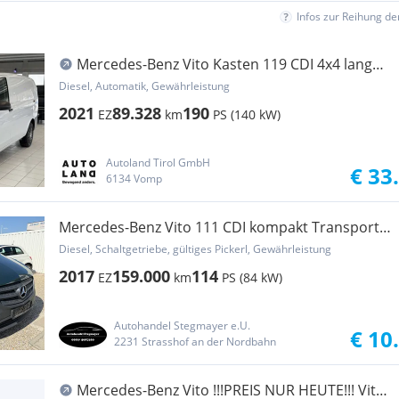
Infos zur Reihung d
Mercedes-Benz Vito Kasten 119 CDI 4x4 lang
Transporter / Kastenwagen
Diesel, Automatik, Gewährleistung
2021
89.328
190
EZ
km
PS (140 kW)
Autoland Tirol GmbH
€ 33
6134 Vomp
Mercedes-Benz Vito 111 CDI kompakt Transporter
/ Kastenwagen
Diesel, Schaltgetriebe, gültiges Pickerl, Gewährleistung
2017
159.000
114
EZ
km
PS (84 kW)
Autohandel Stegmayer e.U.
€ 10
2231 Strasshof an der Nordbahn
Mercedes-Benz Vito !!!PREIS NUR HEUTE!!! Vito