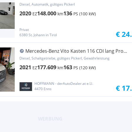
114 Cdi Mixto 4x4 kompakt Transporter /
Diesel, Automatik, gültiges Pickerl
Kastenwagen
2020
148.000
136
EZ
km
PS (100 kW)
Privat
€ 24
6380 St. Johann in Tirol
Mercedes-Benz Vito Kasten 116 CDI lang Pro
Transporter / Kastenwagen
Diesel, Schaltgetriebe, gültiges Pickerl, Gewährleistung
2021
177.609
163
EZ
km
PS (120 kW)
HOFFMANN - derAutoDealer.at e.U.
€ 17
4470 Enns