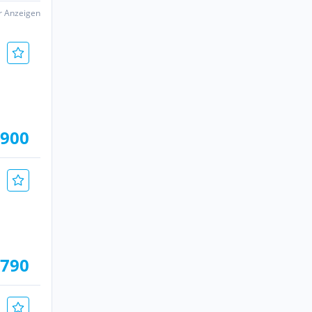
er Anzeigen
.900
.790