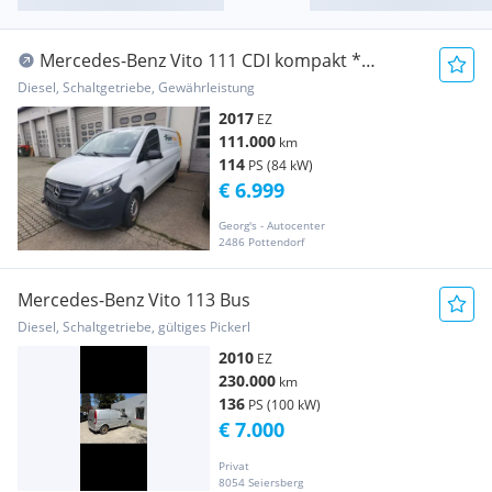
Mercedes-Benz Vito 111 CDI kompakt *
Klimaanlage * Transporter / Kastenwagen
Diesel, Schaltgetriebe, Gewährleistung
2017
EZ
111.000
km
114
PS (84 kW)
€ 6.999
Georg's - Autocenter
2486 Pottendorf
Mercedes-Benz Vito 113 Bus
Diesel, Schaltgetriebe, gültiges Pickerl
2010
EZ
230.000
km
136
PS (100 kW)
€ 7.000
Privat
8054 Seiersberg