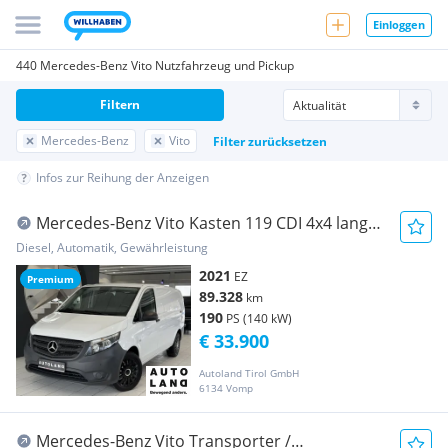
Einloggen
440 Mercedes-Benz Vito Nutzfahrzeug und Pickup
Filtern
Mercedes-Benz
Vito
Filter zurücksetzen
Infos zur Reihung der Anzeigen
Mercedes-Benz Vito Kasten 119 CDI 4x4 lang
Transporter / Kastenwagen
Diesel, Automatik, Gewährleistung
2021
EZ
Premium
89.328
km
190
PS (140 kW)
€ 33.900
Autoland Tirol GmbH
6134 Vomp
Mercedes-Benz Vito Transporter /