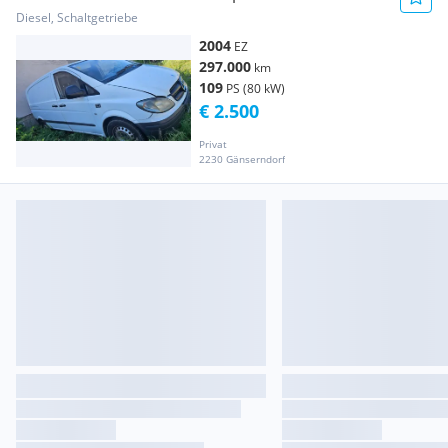
Kastenwagen
Diesel, Schaltgetriebe
2004
EZ
297.000
km
109
PS (80 kW)
€ 2.500
Privat
2230 Gänserndorf