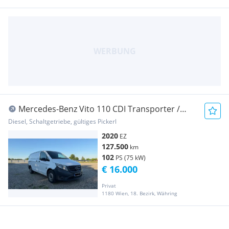
Mercedes-Benz Vito 110 CDI Transporter /
Kastenwagen
Diesel, Schaltgetriebe, gültiges Pickerl
2020
EZ
127.500
km
102
PS (75 kW)
€ 16.000
Privat
1180 Wien, 18. Bezirk, Währing