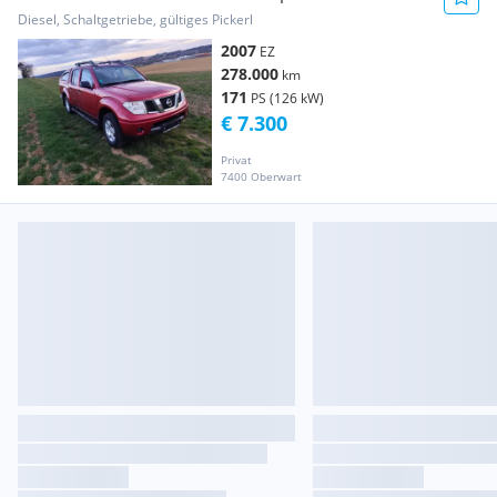
Diesel, Schaltgetriebe, gültiges Pickerl
2007
EZ
278.000
km
171
PS (126 kW)
€ 7.300
Privat
7400 Oberwart