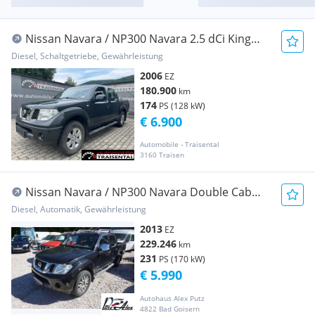
Nissan Navara / NP300 Navara 2.5 dCi King
Cab Pickup
Diesel, Schaltgetriebe, Gewährleistung
2006
EZ
180.900
km
174
PS (128 kW)
€ 6.900
Automobile - Traisental
3160 Traisen
Nissan Navara / NP300 Navara Double Cab
Navara 3,0 dCi 4x4 !!!!MOTORS... Pickup
Diesel, Automatik, Gewährleistung
2013
EZ
229.246
km
231
PS (170 kW)
€ 5.990
Autohaus Alex Putz
4822 Bad Goisern