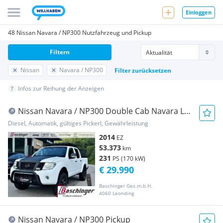
Einloggen
48 Nissan Navara / NP300 Nutzfahrzeug und Pickup
Filtern
Nissan
Navara / NP300
Filter zurücksetzen
Infos zur Reihung der Anzeigen
Nissan Navara / NP300 Double Cab Navara LE
3,0 dCi 4x4 DPF Aut. Pickup
Diesel, Automatik, gültiges Pickerl, Gewährleistung
2014
EZ
53.373
km
231
PS (170 kW)
€ 29.990
Baschinger Ges.m.b.H.
4060 Leonding
Nissan Navara / NP300 Pickup