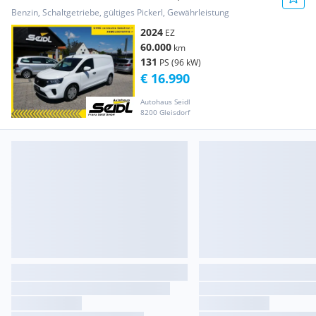
34.000,-+CITA... Transporter / Kastenwagen
Benzin, Schaltgetriebe, gültiges Pickerl, Gewährleistung
2024
EZ
60.000
km
131
PS (96 kW)
€ 16.990
Autohaus Seidl
8200 Gleisdorf