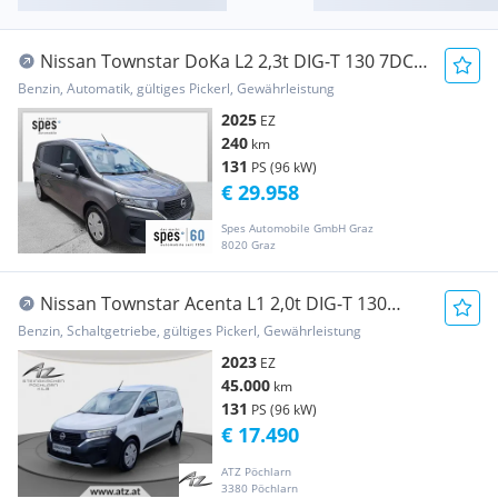
Nissan Townstar DoKa L2 2,3t DIG-T 130 7DCT
Transporter / Kastenwagen
Benzin, Automatik, gültiges Pickerl, Gewährleistung
2025
EZ
240
km
131
PS (96 kW)
€ 29.958
Spes Automobile GmbH Graz
8020 Graz
Nissan Townstar Acenta L1 2,0t DIG-T 130
Transporter / Kastenwagen
Benzin, Schaltgetriebe, gültiges Pickerl, Gewährleistung
2023
EZ
45.000
km
131
PS (96 kW)
€ 17.490
ATZ Pöchlarn
3380 Pöchlarn