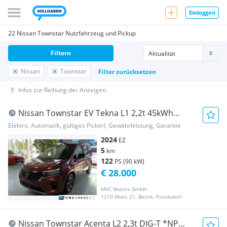
Einloggen
22 Nissan Townstar Nutzfahrzeug und Pickup
Filtern
Nissan
Townstar
Filter zurücksetzen
Infos zur Reihung der Anzeigen
Nissan Townstar EV Tekna L1 2,2t 45kWh
Transporter / Kastenwagen
Elektro, Automatik, gültiges Pickerl, Gewährleistung, Garantie
2024
EZ
5
km
122
PS (90 kW)
€ 28.000
MVC Motors GmbH
1210 Wien, 21. Bezirk, Floridsdorf
Nissan Townstar Acenta L2 2,3t DIG-T *NP