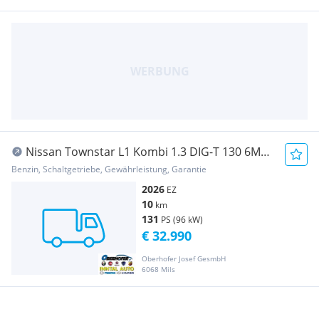
Nissan Townstar L1 Kombi 1.3 DIG-T 130 6MT
Tekna Transporter / Kastenwagen
Benzin, Schaltgetriebe, Gewährleistung, Garantie
2026
EZ
10
km
131
PS (96 kW)
€ 32.990
Oberhofer Josef GesmbH
6068 Mils