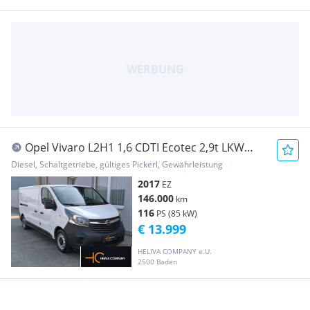
Opel Vivaro L2H1 1,6 CDTI Ecotec 2,9t LKW
über 3,5t
Diesel, Schaltgetriebe, gültiges Pickerl, Gewährleistung
2017
EZ
146.000
km
116
PS (85 kW)
€ 13.999
HELIVA COMPANY e.U.
2500 Baden