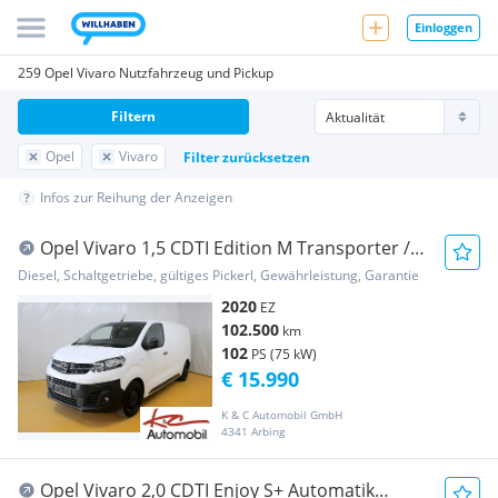
Einloggen
259 Opel Vivaro Nutzfahrzeug und Pickup
Filtern
Opel
Vivaro
Filter zurücksetzen
Infos zur Reihung der Anzeigen
Opel Vivaro 1,5 CDTI Edition M Transporter /
Kastenwagen
Diesel, Schaltgetriebe, gültiges Pickerl, Gewährleistung, Garantie
2020
EZ
102.500
km
102
PS (75 kW)
€ 15.990
K & C Automobil GmbH
4341 Arbing
Opel Vivaro 2,0 CDTI Enjoy S+ Automatik