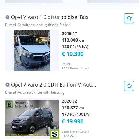
Opel Vivaro 1.6 bi turbo disel Bus
Diesel, Schaltgetriebe, gültiges Pickerl
2015
EZ
113.000
km
120
PS (88 kW)
€ 10.300
Privat
8141 Premstätten
Opel Vivaro 2,0 CDTI Edition M Aut.
Transporter / Kastenwagen
Diesel, Automatik, Gewährleistung
2020
EZ
120.827
km
177
PS (130 kW)
€ 19.990
Sonnleitner GmbH
4600 Wels