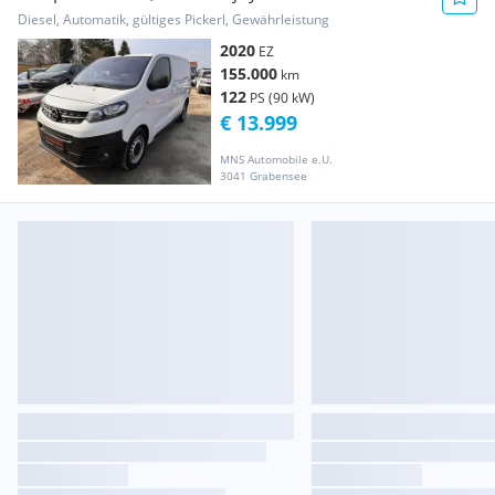
Kamera Navig... Transporter / Kastenwagen
Diesel, Automatik, gültiges Pickerl, Gewährleistung
2020
EZ
155.000
km
122
PS (90 kW)
€ 13.999
MNS Automobile e.U.
3041 Grabensee