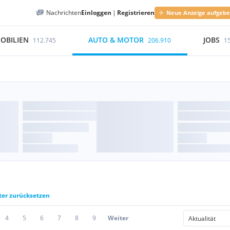
Nachrichten
Einloggen
|
Registrieren
Neue Anzeige aufgeb
OBILIEN
AUTO & MOTOR
JOBS
112.745
206.910
1
lter zurücksetzen
4
5
6
7
8
9
Weiter