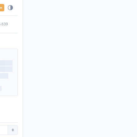
en
5.639