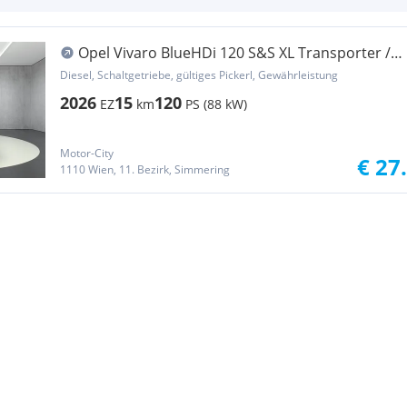
Opel Vivaro BlueHDi 120 S&S XL Transporter /
Kastenwagen
Diesel, Schaltgetriebe, gültiges Pickerl, Gewährleistung
2026
15
120
EZ
km
PS (88 kW)
Motor-City
€ 27
1110 Wien, 11. Bezirk, Simmering