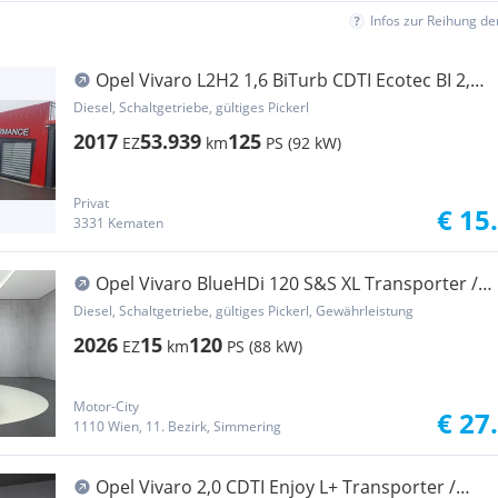
Infos zur Reihung d
Opel Vivaro L2H2 1,6 BiTurb CDTI Ecotec BI 2,9t
S/S Ed Transporter / Kastenwagen
Diesel, Schaltgetriebe, gültiges Pickerl
2017
53.939
125
EZ
km
PS (92 kW)
Privat
€ 15
3331 Kematen
Opel Vivaro BlueHDi 120 S&S XL Transporter /
Kastenwagen
Diesel, Schaltgetriebe, gültiges Pickerl, Gewährleistung
2026
15
120
EZ
km
PS (88 kW)
Motor-City
€ 27
1110 Wien, 11. Bezirk, Simmering
Opel Vivaro 2,0 CDTI Enjoy L+ Transporter /