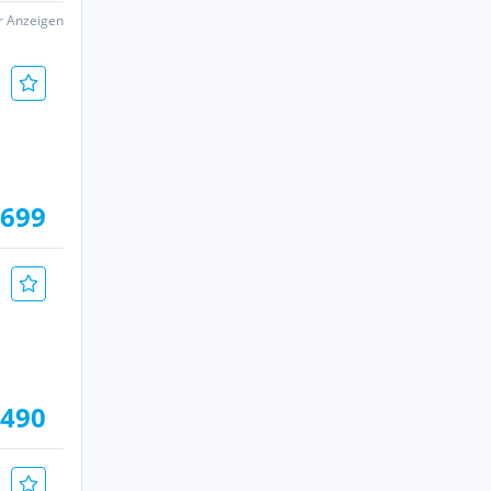
er Anzeigen
.699
.490