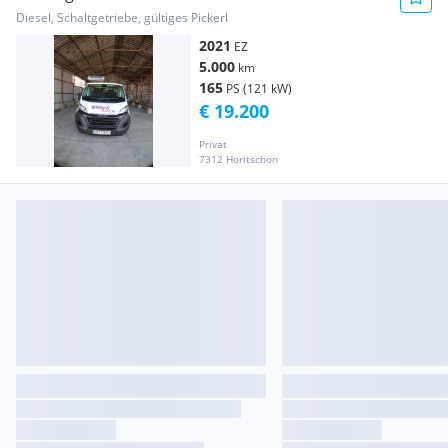
Diesel, Schaltgetriebe, gültiges Pickerl
2021
EZ
5.000
km
165
PS (121 kW)
€ 19.200
Privat
7312 Horitschon