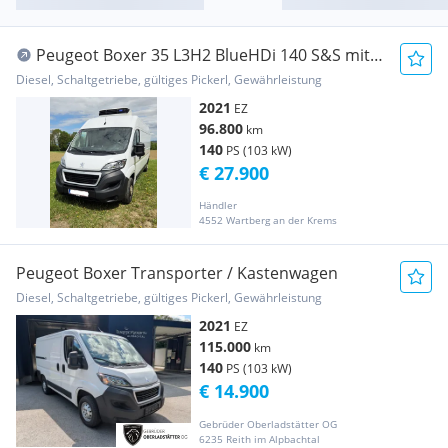
Peugeot Boxer 35 L3H2 BlueHDi 140 S&S mit
Kühlaufbau Transporter / Kastenwagen
Diesel, Schaltgetriebe, gültiges Pickerl, Gewährleistung
2021
EZ
96.800
km
140
PS (103 kW)
€ 27.900
Händler
4552 Wartberg an der Krems
Peugeot Boxer Transporter / Kastenwagen
Diesel, Schaltgetriebe, gültiges Pickerl, Gewährleistung
2021
EZ
115.000
km
140
PS (103 kW)
€ 14.900
Gebrüder Oberladstätter OG
6235 Reith im Alpbachtal