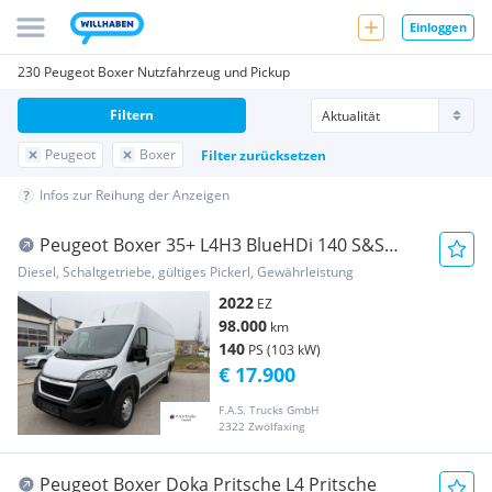
Einloggen
230 Peugeot Boxer Nutzfahrzeug und Pickup
Filtern
Peugeot
Boxer
Filter zurücksetzen
Infos zur Reihung der Anzeigen
Peugeot Boxer 35+ L4H3 BlueHDi 140 S&S
Transporter / Kastenwagen
Diesel, Schaltgetriebe, gültiges Pickerl, Gewährleistung
2022
EZ
98.000
km
140
PS (103 kW)
€ 17.900
F.A.S. Trucks GmbH
2322 Zwölfaxing
Peugeot Boxer Doka Pritsche L4 Pritsche