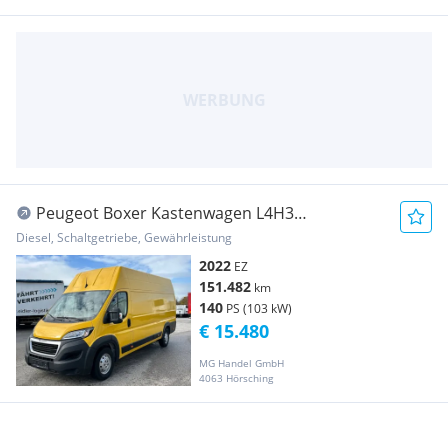
Peugeot Boxer Kastenwagen L4H3
Transporter / Kastenwagen
Diesel, Schaltgetriebe, Gewährleistung
2022
EZ
151.482
km
140
PS (103 kW)
€ 15.480
MG Handel GmbH
4063 Hörsching