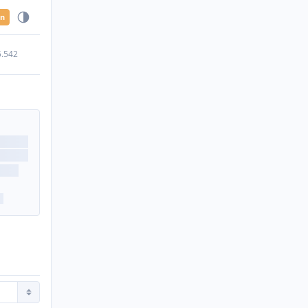
en
5.542