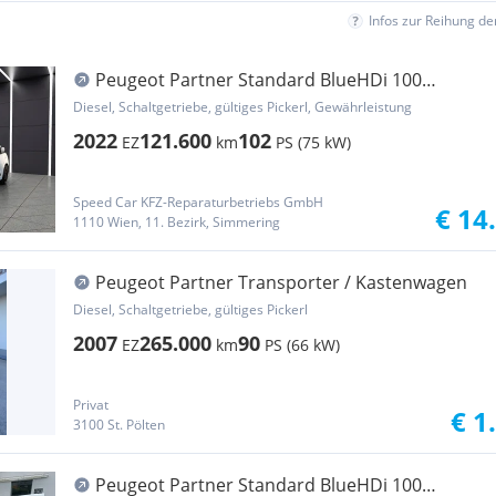
Infos zur Reihung d
Peugeot Partner Standard BlueHDi 100
Premium Transporter / Kastenwagen
Diesel, Schaltgetriebe, gültiges Pickerl, Gewährleistung
2022
121.600
102
EZ
km
PS (75 kW)
Speed Car KFZ-Reparaturbetriebs GmbH
€ 14
1110 Wien, 11. Bezirk, Simmering
Peugeot Partner Transporter / Kastenwagen
Diesel, Schaltgetriebe, gültiges Pickerl
2007
265.000
90
EZ
km
PS (66 kW)
Privat
€ 1
3100 St. Pölten
Peugeot Partner Standard BlueHDi 100