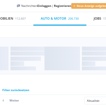
Nachrichten
Einloggen
|
Registrieren
Neue Anzeige aufgeb
OBILIEN
AUTO & MOTOR
JOBS
112.607
206.730
1
Filter zurücksetzen
4
Weiter