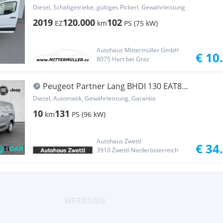
Premium Klima Transporter / Kastenwagen
Diesel, Schaltgetriebe, gültiges Pickerl, Gewährleistung
2019
120.000
102
EZ
km
PS (75 kW)
Autohaus Mittermüller GmbH
€ 10
8075 Hart bei Graz
Peugeot Partner Lang BHDI 130 EAT8
Transporter / Kastenwagen
Diesel, Automatik, Gewährleistung, Garantie
10
131
km
PS (96 kW)
Autohaus Zwettl
€ 34
3910 Zwettl-Niederösterreich