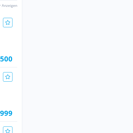
er Anzeigen
.500
.999