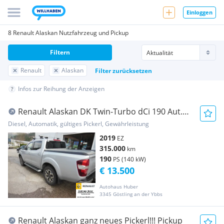
Einloggen
8 Renault Alaskan Nutzfahrzeug und Pickup
Filtern
Renault
Alaskan
Filter zurücksetzen
Infos zur Reihung der Anzeigen
Renault Alaskan DK Twin-Turbo dCi 190 Aut.
4WD Zen Pickup
Diesel, Automatik, gültiges Pickerl, Gewährleistung
2019
EZ
315.000
km
190
PS (140 kW)
€ 13.500
Autohaus Huber
3345 Göstling an der Ybbs
Renault Alaskan ganz neues Pickerl!!! Pickup