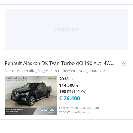
Renault Alaskan DK Twin-Turbo dCi 190 Aut. 4WD
Intens Pickup
Diesel, Automatik, gültiges Pickerl, Gewährleistung, Garantie
2018
EZ
114.300
km
190
PS (140 kW)
€ 26.400
Czeczelits AUTOMEGASTORE
2700 Wiener Neustadt