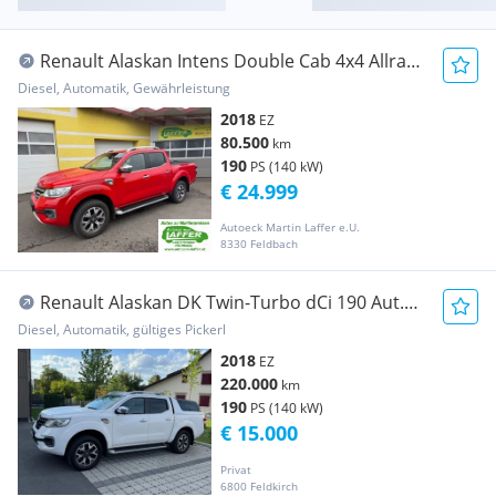
Renault Alaskan Intens Double Cab 4x4 Allrad -
Automatik! Transporter / Kastenwagen
Diesel, Automatik, Gewährleistung
2018
EZ
80.500
km
190
PS (140 kW)
€ 24.999
Autoeck Martin Laffer e.U.
8330 Feldbach
Renault Alaskan DK Twin-Turbo dCi 190 Aut.
4WD Intens Inte Pickup
Diesel, Automatik, gültiges Pickerl
2018
EZ
220.000
km
190
PS (140 kW)
€ 15.000
Privat
6800 Feldkirch