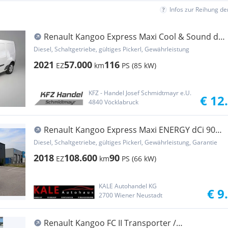
Infos zur Reihung d
Renault Kangoo Express Maxi Cool & Sound dCi
115 L2 / 1... Transporter / Kastenwagen
Diesel, Schaltgetriebe, gültiges Pickerl, Gewährleistung
2021
57.000
116
EZ
km
PS (85 kW)
KFZ - Handel Josef Schmidtmayr e.U.
€ 12
4840 Vöcklabruck
Renault Kangoo Express Maxi ENERGY dCi 90
EU6 L2 Transporter / Kastenwagen
Diesel, Schaltgetriebe, gültiges Pickerl, Gewährleistung, Garantie
2018
108.600
90
EZ
km
PS (66 kW)
KALE Autohandel KG
€ 9
2700 Wiener Neustadt
Renault Kangoo FC II Transporter /