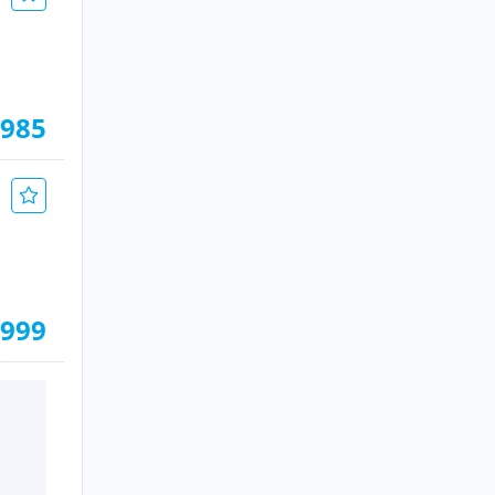
 985
.999