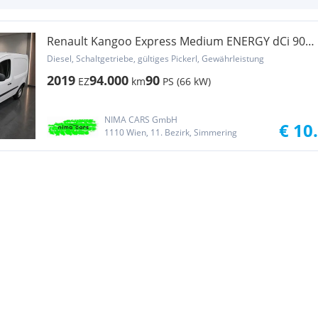
Renault Kangoo Express Medium ENERGY dCi 90
EU6 L1 Transporter / Kastenwagen
Diesel, Schaltgetriebe, gültiges Pickerl, Gewährleistung
2019
94.000
90
EZ
km
PS (66 kW)
NIMA CARS GmbH
€ 10
1110 Wien, 11. Bezirk, Simmering