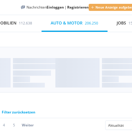
Nachrichten
Einloggen
|
Registrieren
Neue Anzeige aufgeb
OBILIEN
AUTO & MOTOR
JOBS
112.638
206.250
1
Filter zurücksetzen
4
5
Weiter