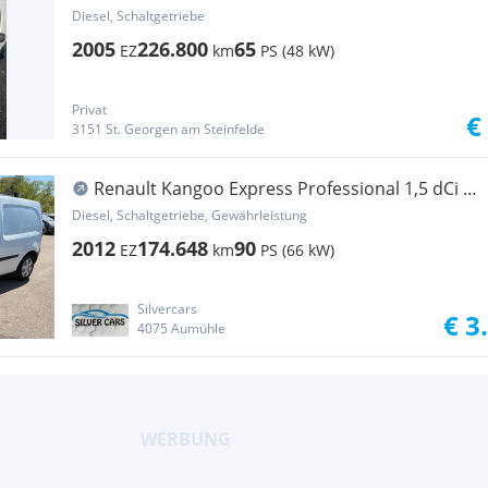
Kastenwagen
Diesel, Schaltgetriebe
2005
226.800
65
EZ
km
PS (48 kW)
Privat
€
3151 St. Georgen am Steinfelde
Renault Kangoo Express Professional 1,5 dCi 90
DPF L1 Transporter / Kastenwagen
Diesel, Schaltgetriebe, Gewährleistung
2012
174.648
90
EZ
km
PS (66 kW)
Silvercars
€ 3
4075 Aumühle