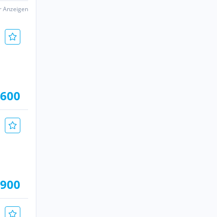
er Anzeigen
.600
.900