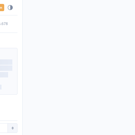
en
5.678