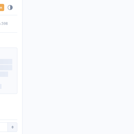
en
5.598