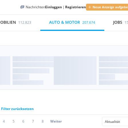
Nachrichten
Einloggen
|
Registrieren
Neue Anzeige aufgeb
OBILIEN
AUTO & MOTOR
JOBS
112.823
207.674
1
Filter zurücksetzen
4
5
6
7
8
Weiter