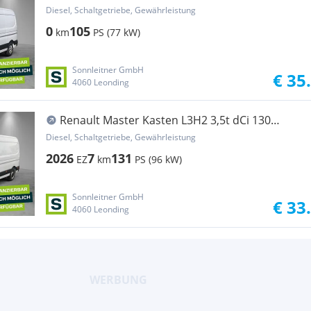
Transporter / Kastenwagen
Diesel, Schaltgetriebe, Gewährleistung
0
105
km
PS (77 kW)
Sonnleitner GmbH
€ 35
4060 Leonding
Renault Master Kasten L3H2 3,5t dCi 130
Transporter / Kastenwagen
Diesel, Schaltgetriebe, Gewährleistung
2026
7
131
EZ
km
PS (96 kW)
Sonnleitner GmbH
€ 33
4060 Leonding