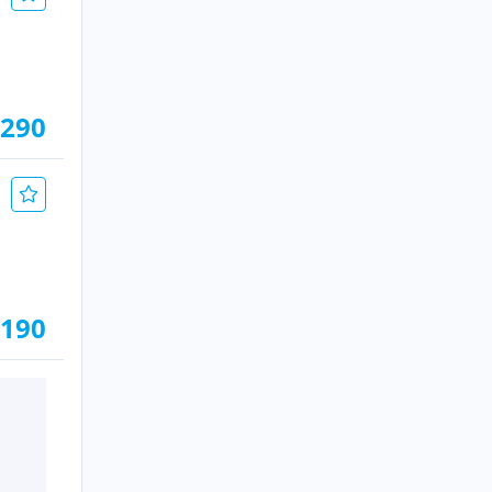
.290
.190