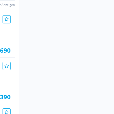
er Anzeigen
.690
.390