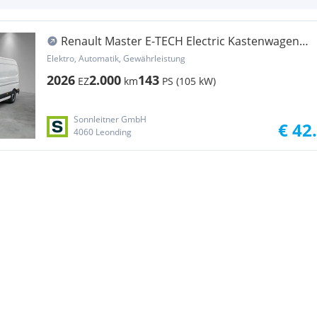
Renault Master E-TECH Electric Kastenwagen
L3H2 3,5t 87kWh Transporter / Kastenwagen
Elektro, Automatik, Gewährleistung
2026
2.000
143
EZ
km
PS (105 kW)
Sonnleitner GmbH
€ 42
4060 Leonding