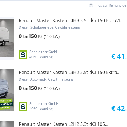
Infos zur Reihung d
Renault Master Kasten L4H3 3,5t dCi 150 EuroVIe
RWD Extra Transporter / Kastenwagen
Diesel, Schaltgetriebe, Gewährleistung
0
150
km
PS (110 kW)
Sonnleitner GmbH
€ 41
4060 Leonding
Renault Master Kasten L3H2 3,5t dCi 150 Extra
Aut. Transporter / Kastenwagen
Diesel, Automatik, Gewährleistung
0
150
km
PS (110 kW)
Sonnleitner GmbH
€ 42
4060 Leonding
Renault Master Kasten L2H2 3,3t dCi 105