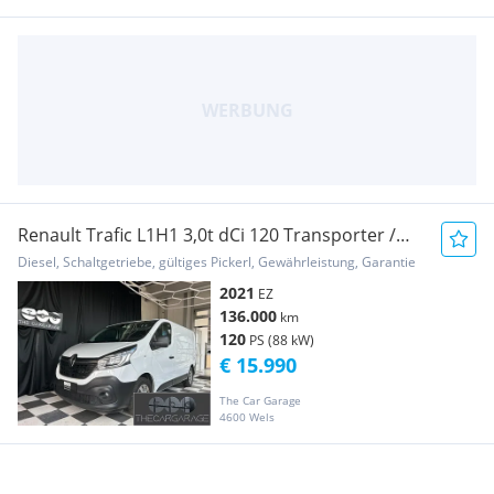
Renault Trafic L1H1 3,0t dCi 120 Transporter /
Kastenwagen
Diesel, Schaltgetriebe, gültiges Pickerl, Gewährleistung, Garantie
2021
EZ
136.000
km
120
PS (88 kW)
€ 15.990
The Car Garage
4600 Wels