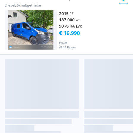
Kastenwagen
Diesel, Schaltgetriebe
2015
EZ
187.000
km
90
PS (66 kW)
€ 16.990
Privat
4844 Regau