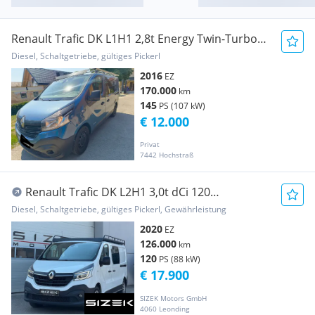
Renault Trafic DK L1H1 2,8t Energy Twin-Turbo
dCi 145 Transporter / Kastenwagen
Diesel, Schaltgetriebe, gültiges Pickerl
2016
EZ
170.000
km
145
PS (107 kW)
€ 12.000
Privat
7442 Hochstraß
Renault Trafic DK L2H1 3,0t dCi 120
Transporter / Kastenwagen
Diesel, Schaltgetriebe, gültiges Pickerl, Gewährleistung
2020
EZ
126.000
km
120
PS (88 kW)
€ 17.900
SIZEK Motors GmbH
4060 Leonding