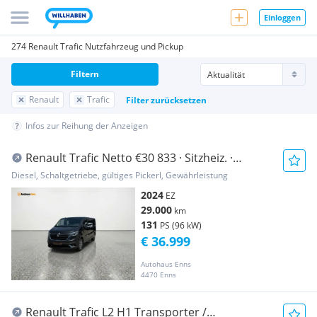
Einloggen
274 Renault Trafic Nutzfahrzeug und Pickup
Filtern
Renault
Trafic
Filter zurücksetzen
Infos zur Reihung der Anzeigen
Renault Trafic Netto €30 833 · Sitzheiz. ·
TEMPOMAT · P... Transporter / Kastenwagen
Diesel, Schaltgetriebe, gültiges Pickerl, Gewährleistung
2024
EZ
29.000
km
131
PS (96 kW)
€ 36.999
Autohaus Enns
4470 Enns
Renault Trafic L2 H1 Transporter /