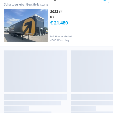
Schaltgetriebe, Gewährleistung
2023
EZ
0
km
€ 21.480
MG Handel GmbH
4063 Hörsching