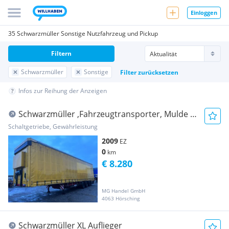
Einloggen
35 Schwarzmüller Sonstige Nutzfahrzeug und Pickup
Filtern
Schwarzmüller
Sonstige
Filter zurücksetzen
Infos zur Reihung der Anzeigen
Schwarzmüller ,Fahrzeugtransporter, Mulde +
Hubdach,... Auflieger
Schaltgetriebe, Gewährleistung
2009
EZ
0
km
€ 8.280
MG Handel GmbH
4063 Hörsching
Schwarzmüller XL Auflieger