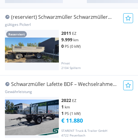
(reserviert) Schwarzmüller Schwarzmüller
2.Achs 3.Seitenkipper Anhänger
gültiges Pickerl
2011
EZ
Reserviert
9.999
km
0
PS (0 kW)
Privat
2104 Spillern
Schwarzmüller Lafette BDF – Wechselrahmen
Verzinkten SAF Anhänger
Gewährleistung
2022
EZ
1
km
1
PS (1 kW)
€ 11.880
STARENT Truck & Trailer GmbH
4722 Peuerbach