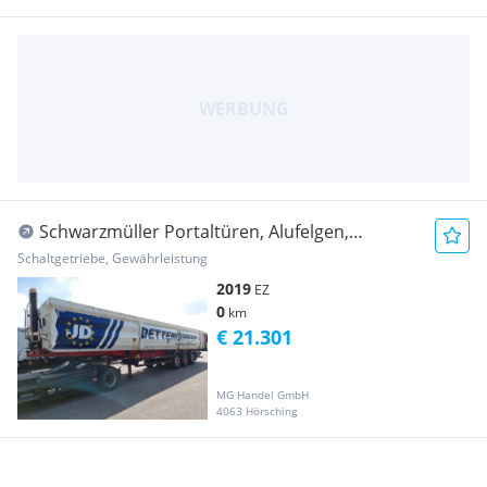
Schwarzmüller Portaltüren, Alufelgen,
Liftachse, Auflieger
Schaltgetriebe, Gewährleistung
2019
EZ
0
km
€ 21.301
MG Handel GmbH
4063 Hörsching