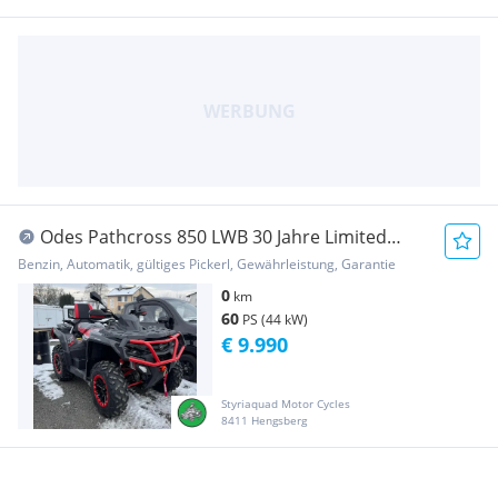
Odes Pathcross 850 LWB 30 Jahre Limited
Edition Agrarfahrzeug
Benzin, Automatik, gültiges Pickerl, Gewährleistung, Garantie
0
km
60
PS (44 kW)
€ 9.990
Styriaquad Motor Cycles
8411 Hengsberg