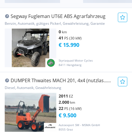
Segway Fugleman UT6E ABS Agrarfahrzeug
Benzin, Automatik, gültiges Pickerl, Gewährleistung, Garantie
0
km
41
PS (30 kW)
€ 15.990
Styriaquad Motor Cycles
8411 Hengsberg
DUMPER Thwaites MACH 201, 4x4 (nutzlas...
Baumaschine
Diesel, Automatik, Gewährleistung
2011
EZ
2.000
km
22
PS (16 kW)
€ 9.500
Autoexport SM - MSMA GmbH
8055 Graz