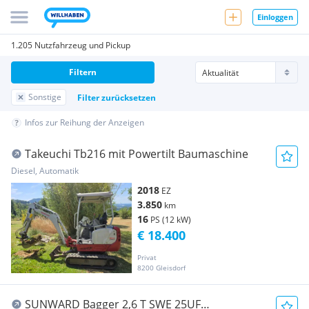
Einloggen
1.205 Nutzfahrzeug und Pickup
Filtern
Sonstige
Filter zurücksetzen
Infos zur Reihung der Anzeigen
Takeuchi Tb216 mit Powertilt Baumaschine
Diesel, Automatik
2018
EZ
3.850
km
16
PS (12 kW)
€ 18.400
Privat
8200 Gleisdorf
SUNWARD Bagger 2,6 T SWE 25UF