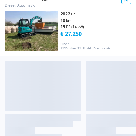
Baumaschine
Diesel, Automatik
2022
EZ
10
km
19
PS (14 kW)
€ 27.250
Privat
1220 Wien, 22. Bezirk, Donaustadt