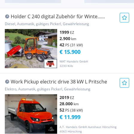
Holder C 240 digital Zubehör für Winte...
Agrarfahrzeug
Diesel, Automatik, gültiges Pickerl, Gewährleistung
1999
EZ
2.900
km
42
PS (31 kW)
€ 15.900
WAT Handels GmbH
3233 Kilb
Work Pickup electric drive 38 kW L Pritsche
Elektro, Automatik, gültiges Pickerl, Gewährleistung
2019
EZ
28.000
km
52
PS (38 kW)
€ 11.999
A.T. Handels GmbH Autohaus Hörsching
4063 Hörsching