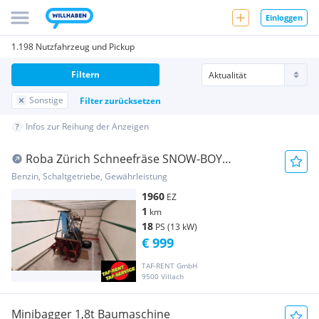
Einloggen
1.198 Nutzfahrzeug und Pickup
Filtern
Sonstige
Filter zurücksetzen
Infos zur Reihung der Anzeigen
Roba Zürich Schneefräse SNOW-BOY
Universal Ober... Baumaschine
Benzin, Schaltgetriebe, Gewährleistung
1960
EZ
1
km
18
PS (13 kW)
€ 999
TAF-RENT GmbH
9500 Villach
Minibagger 1,8t Baumaschine