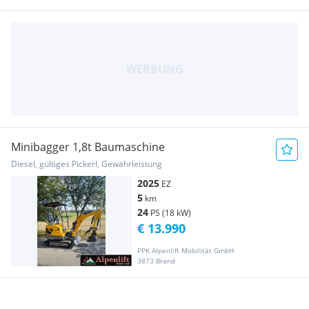
Minibagger 1,8t Baumaschine
Diesel, gültiges Pickerl, Gewährleistung
2025
EZ
5
km
24
PS (18 kW)
€ 13.990
PPK Alpenlift Mobilität GmbH
3873 Brand