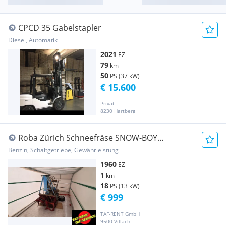
CPCD 35 Gabelstapler
Diesel, Automatik
2021
EZ
79
km
50
PS (37 kW)
€ 15.600
Privat
8230 Hartberg
Roba Zürich Schneefräse SNOW-BOY
Universal Ober... Baumaschine
Benzin, Schaltgetriebe, Gewährleistung
1960
EZ
1
km
18
PS (13 kW)
€ 999
TAF-RENT GmbH
9500 Villach