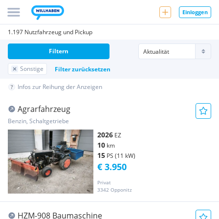
Einloggen
1.197 Nutzfahrzeug und Pickup
Filtern
Sonstige
Filter zurücksetzen
Infos zur Reihung der Anzeigen
Agrarfahrzeug
Benzin, Schaltgetriebe
2026
EZ
10
km
15
PS (11 kW)
€ 3.950
Privat
3342 Opponitz
HZM-908 Baumaschine