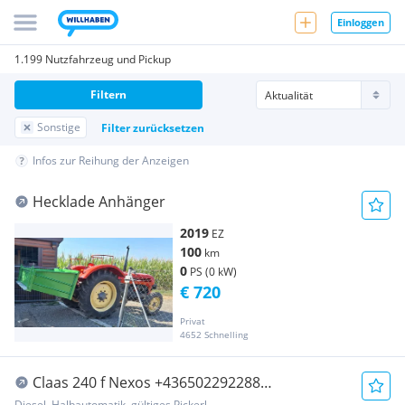
Einloggen
1.199 Nutzfahrzeug und Pickup
Filtern
Sonstige
Filter zurücksetzen
Infos zur Reihung der Anzeigen
Hecklade Anhänger
2019
EZ
100
km
0
PS (0 kW)
€ 720
Privat
4652 Schnelling
Claas 240 f Nexos +436502292288
Agrarfahrzeug
Diesel, Halbautomatik, gültiges Pickerl