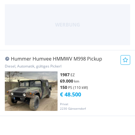
Hummer Humvee HMMWV M998 Pickup
Diesel, Automatik, gültiges Pickerl
1987
EZ
69.000
km
150
PS (110 kW)
€ 48.500
Privat
2230 Gänserndorf