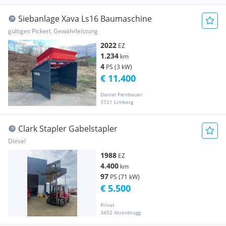
Siebanlage Xava Ls16 Baumaschine
gültiges Pickerl, Gewährleistung
2022
EZ
1.234
km
4
PS (3 kW)
€ 11.400
Daniel Peinbauer
3721 Limberg
Clark Stapler Gabelstapler
Diesel
1988
EZ
4.400
km
97
PS (71 kW)
€ 5.500
Privat
3452 Atzenbrugg