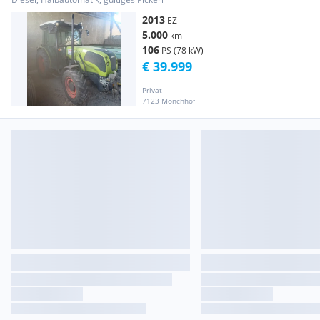
2013
EZ
5.000
km
106
PS (78 kW)
€ 39.999
Privat
7123 Mönchhof