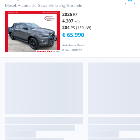
Automatik Transporter / Kastenwagen
Diesel, Automatik, Gewährleistung, Garantie
2025
EZ
4.307
km
204
PS (150 kW)
€ 65.990
Autohaus Knoll
8742 Obdach