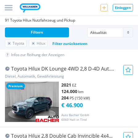
Einloggen
91 Toyota Hilux Nutzfahrzeug und Pickup
Filtern
Toyota
Hilux
Filter zurücksetzen
Infos zur Reihung der Anzeigen
Toyota Hilux DK Lounge 4WD 2,8 D-4D Aut.
Pickup
Diesel, Automatik, Gewährleistung
2021
EZ
Premium
124.000
km
204
PS (150 kW)
€ 46.900
Auto Bacher GmbH
6060 Hall in Tirol
Toyota Hilux 2,8 Double Cab Invincible 4x4