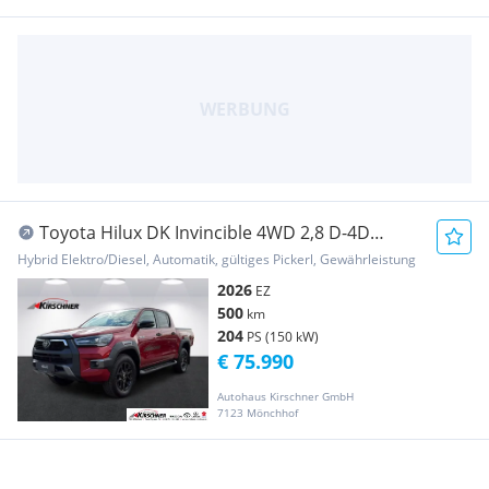
Toyota Hilux DK Invincible 4WD 2,8 D-4D
MHEV Aut. Pickup
Hybrid Elektro/Diesel, Automatik, gültiges Pickerl, Gewährleistung
2026
EZ
500
km
204
PS (150 kW)
€ 75.990
Autohaus Kirschner GmbH
7123 Mönchhof