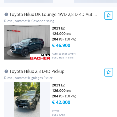
Toyota Hilux DK Lounge 4WD 2,8 D-4D Aut.
Pickup
Diesel, Automatik, Gewährleistung
2021
EZ
124.000
km
204
PS (150 kW)
€ 46.900
Auto Bacher GmbH
6060 Hall in Tirol
Toyota Hilux 2,8 D4D Pickup
Diesel, Automatik, gültiges Pickerl
2021
EZ
126.000
km
204
PS (150 kW)
€ 42.000
Privat
8053 Graz