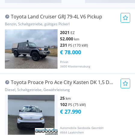
Toyota Land Cruiser GRJ 79-4L V6 Pickup
Benzin, Schaltgetriebe, gültiges Pickerl
2021
EZ
52.000
km
231
PS (170 kW)
€ 78.000
Privat
3400 Klosterneuburg
Toyota Proace Pro Ace City Kasten DK 1,5 D
102 L2 ProWork Transporter / Kastenwagen
Diesel, Schaltgetriebe, Gewährleistung
25
km
102
PS (75 kW)
€ 27.990
Automobile Swoboda GesmbH
4664 Laakirchen