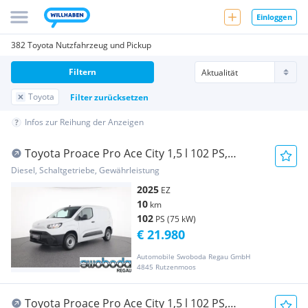
Einloggen
382 Toyota Nutzfahrzeug und Pickup
Filtern
Toyota
Filter zurücksetzen
Infos zur Reihung der Anzeigen
Toyota Proace Pro Ace City 1,5 l 102 PS,
ProWork L1 Transporter / Kastenwagen
Diesel, Schaltgetriebe, Gewährleistung
2025
EZ
10
km
102
PS (75 kW)
€ 21.980
Automobile Swoboda Regau GmbH
4845 Rutzenmoos
Toyota Proace Pro Ace City 1,5 l 102 PS,