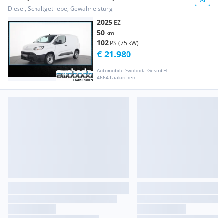
ProWork L1 Transporter / Kastenwagen
Diesel, Schaltgetriebe, Gewährleistung
2025
EZ
50
km
102
PS (75 kW)
€ 21.980
Automobile Swoboda GesmbH
4664 Laakirchen