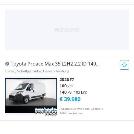
Toyota Proace Max 35 L2H2 2,2 ID 140
Prowork Transporter / Kastenwagen
Diesel, Schaltgetriebe, Gewährleistung
2026
EZ
100
km
140
PS (103 kW)
€ 39.980
Automobile Swoboda GesmbH
4664 Laakirchen