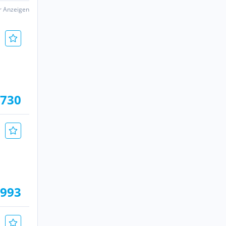
er Anzeigen
.730
.993