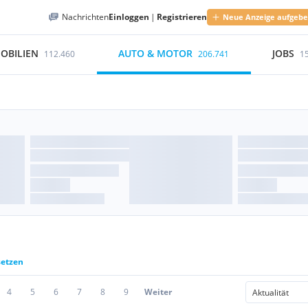
Nachrichten
Einloggen
|
Registrieren
Neue Anzeige aufgeb
OBILIEN
AUTO & MOTOR
JOBS
112.460
206.741
1
setzen
4
5
6
7
8
9
Weiter