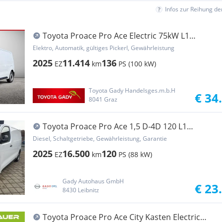
Infos zur Reihung d
Toyota Proace Pro Ace Electric 75kW L1
ProWork Transporter / Kastenwagen
Elektro, Automatik, gültiges Pickerl, Gewährleistung
2025
11.414
136
EZ
km
PS (100 kW)
Toyota Gady Handelsges.m.b.H
€ 34
8041 Graz
Toyota Proace Pro Ace 1,5 D-4D 120 L1
ProWork Transporter / Kastenwagen
Diesel, Schaltgetriebe, Gewährleistung, Garantie
2025
16.500
120
EZ
km
PS (88 kW)
Gady Autohaus GmbH
€ 23
8430 Leibnitz
Toyota Proace Pro Ace City Kasten Electric