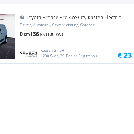
Toyota Proace Pro Ace City Kasten Electric
50kWh L1 ProWork Transporter / Kastenwagen
Elektro, Automatik, Gewährleistung, Garantie
0
136
km
PS (100 kW)
Keusch GmbH
€ 23
1200 Wien, 20. Bezirk, Brigittenau