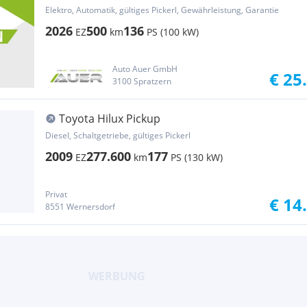
50kWh L1 ProWork Transporter / Kastenwagen
Elektro, Automatik, gültiges Pickerl, Gewährleistung, Garantie
2026
500
136
EZ
km
PS (100 kW)
Auto Auer GmbH
€ 25
3100 Spratzern
Toyota Hilux Pickup
Diesel, Schaltgetriebe, gültiges Pickerl
2009
277.600
177
EZ
km
PS (130 kW)
Privat
€ 14
8551 Wernersdorf