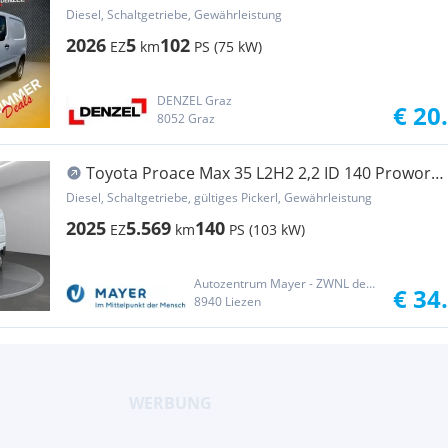
Duty Transporter / Kastenwagen
Diesel, Schaltgetriebe, Gewährleistung
2026
5
102
EZ
km
PS (75 kW)
DENZEL Graz
€ 20
8052 Graz
Toyota Proace Max 35 L2H2 2,2 ID 140 Prowork
Transporter / Kastenwagen
Diesel, Schaltgetriebe, gültiges Pickerl, Gewährleistung
2025
5.569
140
EZ
km
PS (103 kW)
Autozentrum Mayer - ZWNL der Jagersberger Automobil GmbH
€ 34
8940 Liezen