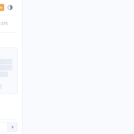
en
5.575