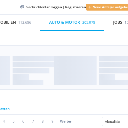
Nachrichten
Einloggen
|
Registrieren
Neue Anzeige aufgeb
OBILIEN
AUTO & MOTOR
JOBS
112.686
205.978
1
setzen
4
5
6
7
8
9
Weiter