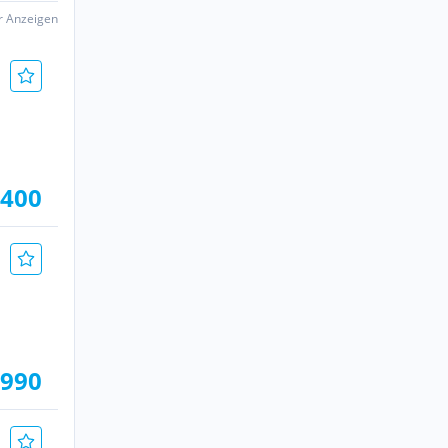
er Anzeigen
.400
.990