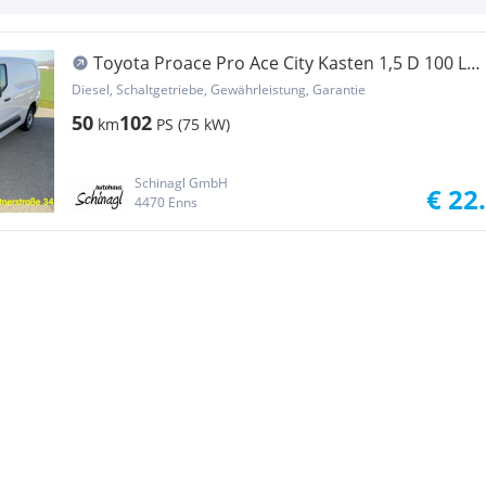
Toyota Proace Pro Ace City Kasten 1,5 D 100 L2
ProWork Transporter / Kastenwagen
Diesel, Schaltgetriebe, Gewährleistung, Garantie
50
102
km
PS (75 kW)
Schinagl GmbH
€ 22
4470 Enns