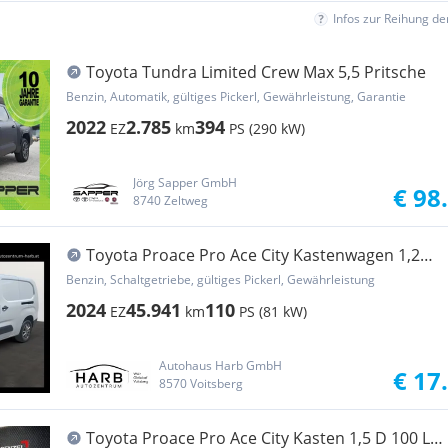
Infos zur Reihung d
Toyota Tundra Limited Crew Max 5,5 Pritsche
Benzin, Automatik, gültiges Pickerl, Gewährleistung, Garantie
2022
2.785
394
EZ
km
PS (290 kW)
Jörg Sapper GmbH
€ 98
8740 Zeltweg
Toyota Proace Pro Ace City Kastenwagen 1,2
110 L2 Basis Transporter / Kastenwagen
Benzin, Schaltgetriebe, gültiges Pickerl, Gewährleistung
2024
45.941
110
EZ
km
PS (81 kW)
Autohaus Harb GmbH
€ 17
8570 Voitsberg
Toyota Proace Pro Ace City Kasten 1,5 D 100 L1