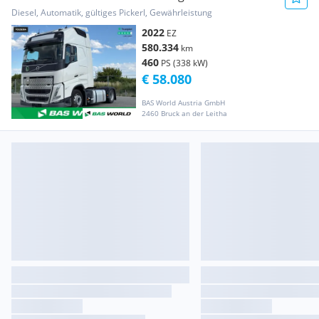
Standklima (70326... Sattelzugmaschine
Diesel, Automatik, gültiges Pickerl, Gewährleistung
2022
EZ
580.334
km
460
PS (338 kW)
€ 58.080
BAS World Austria GmbH
2460 Bruck an der Leitha