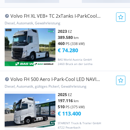
Volvo FH XL VEB+ TC 2xTanks I-ParkCool
(70324143) Sattelzugmaschine
Diesel, Automatik, Gewährleistung
2023
EZ
389.580
km
460
PS (338 kW)
€ 74.280
BAS World Austria GmbH
2460 Bruck an der Leitha
Volvo FH 500 Aero I-Park-Cool LED NAVI
Sicherheitspak... Sattelzugmaschine
Diesel, Automatik, gültiges Pickerl, Gewährleistung
2025
EZ
197.116
km
510
PS (375 kW)
€ 113.400
STARENT Truck & Trailer GmbH
4722 Peuerbach