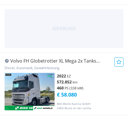
Volvo FH Globetrotter XL Mega 2x Tanks
Standklima (70326... Sattelzugmaschine
Diesel, Automatik, Gewährleistung
2022
EZ
572.852
km
460
PS (338 kW)
€ 58.080
BAS World Austria GmbH
2460 Bruck an der Leitha