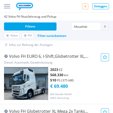
Einloggen
42 Volvo FH Nutzfahrzeug und Pickup
Filtern
Volvo
FH
Filter zurücksetzen
Infos zur Reihung der Anzeigen
Volvo FH EURO 6, I-Shift,Globetrotter XL,
Standklima Sattelzugmaschine
Diesel, Automatik, Gewährleistung
2023
EZ
568.330
km
510
PS (375 kW)
€ 69.480
MG Handel GmbH
4063 Hörsching
Volvo FH Globetrotter XL Mega 2x Tanks