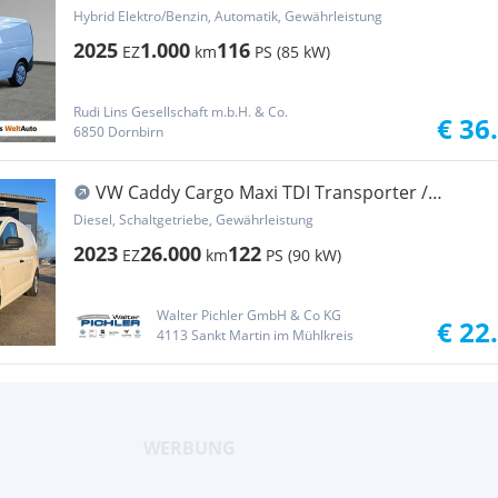
Transporter / Kastenwagen
Hybrid Elektro/Benzin, Automatik, Gewährleistung
2025
1.000
116
EZ
km
PS (85 kW)
Rudi Lins Gesellschaft m.b.H. & Co.
€ 36
6850 Dornbirn
VW Caddy Cargo Maxi TDI Transporter /
Kastenwagen
Diesel, Schaltgetriebe, Gewährleistung
2023
26.000
122
EZ
km
PS (90 kW)
Walter Pichler GmbH & Co KG
€ 22
4113 Sankt Martin im Mühlkreis