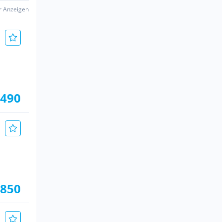
er Anzeigen
.490
.850