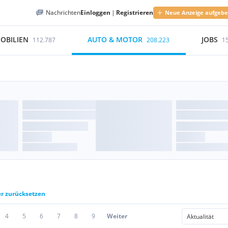
Nachrichten
Einloggen
|
Registrieren
Neue Anzeige aufgeb
OBILIEN
AUTO & MOTOR
JOBS
112.787
208.223
1
er zurücksetzen
4
5
6
7
8
9
Weiter