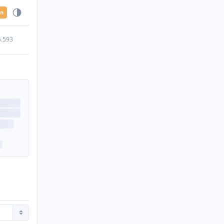
en
5.593