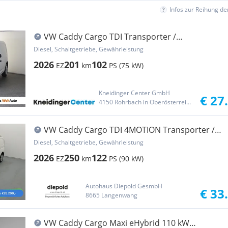
Infos zur Reihung d
VW Caddy Cargo TDI Transporter /
Kastenwagen
Diesel, Schaltgetriebe, Gewährleistung
2026
201
102
EZ
km
PS (75 kW)
Kneidinger Center GmbH
€ 27
4150 Rohrbach in Oberösterreich
VW Caddy Cargo TDI 4MOTION Transporter /
Kastenwagen
Diesel, Schaltgetriebe, Gewährleistung
2026
250
122
EZ
km
PS (90 kW)
Autohaus Diepold GesmbH
€ 33
8665 Langenwang
VW Caddy Cargo Maxi eHybrid 110 kW