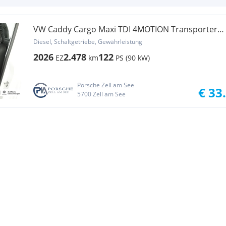
VW Caddy Cargo Maxi TDI 4MOTION Transporter /
Kastenwagen
Diesel, Schaltgetriebe, Gewährleistung
2026
2.478
122
EZ
km
PS (90 kW)
Porsche Zell am See
€ 33
5700 Zell am See