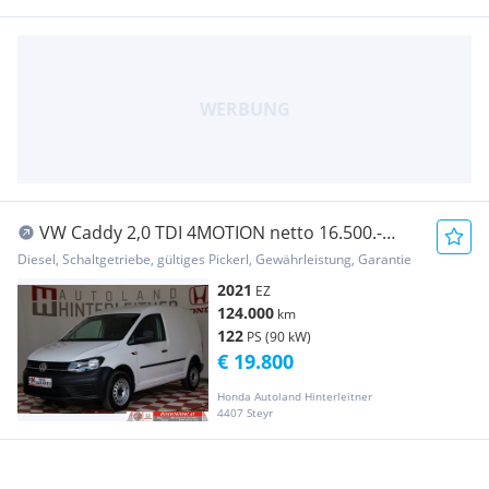
VW Caddy 2,0 TDI 4MOTION netto 16.500.-
SORTIMO Transporter / Kastenwagen
Diesel, Schaltgetriebe, gültiges Pickerl, Gewährleistung, Garantie
2021
EZ
124.000
km
122
PS (90 kW)
€ 19.800
Honda Autoland Hinterleitner
4407 Steyr