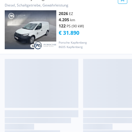
Transporter / Kastenwagen
Diesel, Schaltgetriebe, Gewährleistung
2026
EZ
4.205
km
122
PS (90 kW)
€ 31.890
Porsche Kapfenberg
8605 Kapfenberg