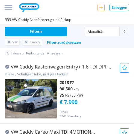
Einloggen
553 VW Caddy Nutzfahrzeug und Pickup
Filtern
VW
Caddy
Filter zurücksetzen
Infos zur Reihung der Anzeigen
VW Caddy Kastenwagen Entry+ 1,6 TDI DPF
Transporter / Kastenwagen
Diesel, Schaltgetriebe, gültiges Pickerl
2013
EZ
90.500
km
75
PS (55 kW)
€ 7.990
Privat
9241 Wernberg
VW Caddy Cargo Maxi TDI 4MOTION