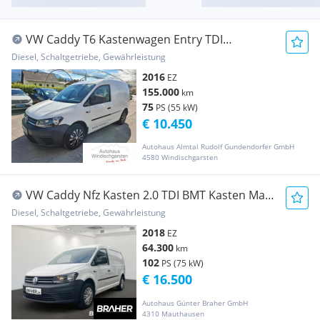
VW Caddy T6 Kastenwagen Entry TDI
Transporter / Kastenwagen
Diesel, Schaltgetriebe, Gewährleistung
2016
EZ
155.000
km
75
PS (55 kW)
€ 10.450
Autohaus Almtal Rudolf Gundendorfer GmbH
4580 Windischgarsten
VW Caddy Nfz Kasten 2.0 TDI BMT Kasten Maxi
Transporter / Kastenwagen
Diesel, Schaltgetriebe, Gewährleistung
2018
EZ
64.300
km
102
PS (75 kW)
€ 16.500
Autohaus Günter Braher GmbH
4310 Mauthausen