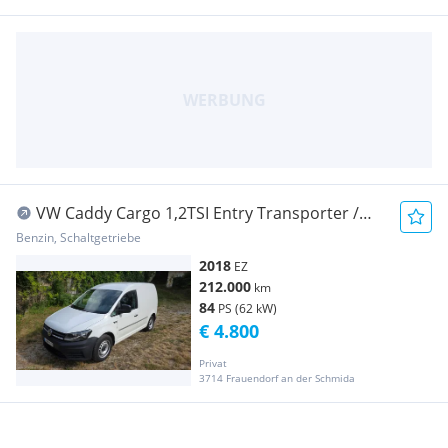
VW Caddy Cargo 1,2TSI Entry Transporter /
Kastenwagen
Benzin, Schaltgetriebe
2018
EZ
212.000
km
84
PS (62 kW)
€ 4.800
Privat
3714 Frauendorf an der Schmida