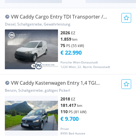
VW Caddy Cargo Entry TDI Transporter /
Kastenwagen
Diesel, Schaltgetriebe, Gewährleistung
2026
EZ
1.859
km
75
PS (55 kW)
€ 22.990
Porsche Wien-Donaustadt
1220 Wien, 22. Bezirk, Donaustadt
VW Caddy Kastenwagen Entry 1,4 TGI
Transporter / Kastenwagen
Benzin, Schaltgetriebe, gültiges Pickerl
2018
EZ
181.417
km
110
PS (81 kW)
€ 9.700
Privat
8990 Bad Aussee