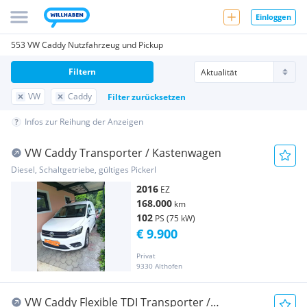
Einloggen
553 VW Caddy Nutzfahrzeug und Pickup
Filtern
VW
Caddy
Filter zurücksetzen
Infos zur Reihung der Anzeigen
VW Caddy Transporter / Kastenwagen
Diesel, Schaltgetriebe, gültiges Pickerl
2016
EZ
168.000
km
102
PS (75 kW)
€ 9.900
Privat
9330 Althofen
VW Caddy Flexible TDI Transporter /