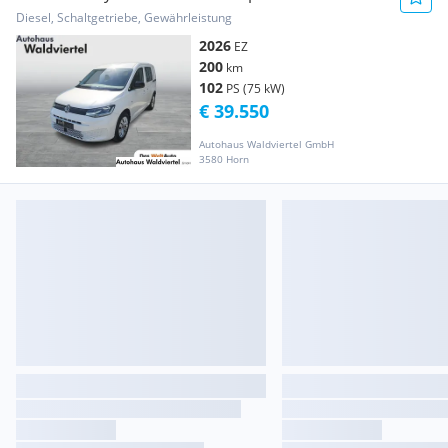
Kastenwagen
Diesel, Schaltgetriebe, Gewährleistung
2026
EZ
200
km
102
PS (75 kW)
€ 39.550
Autohaus Waldviertel GmbH
3580 Horn