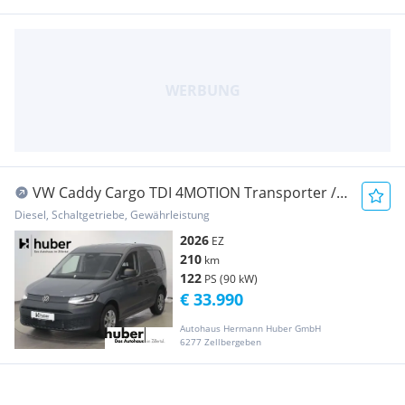
VW Caddy Cargo TDI 4MOTION Transporter /
Kastenwagen
Diesel, Schaltgetriebe, Gewährleistung
2026
EZ
210
km
122
PS (90 kW)
€ 33.990
Autohaus Hermann Huber GmbH
6277 Zellbergeben