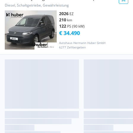
Kastenwagen
Diesel, Schaltgetriebe, Gewährleistung
2026
EZ
210
km
122
PS (90 kW)
€ 34.490
Autohaus Hermann Huber GmbH
6277 Zellbergeben