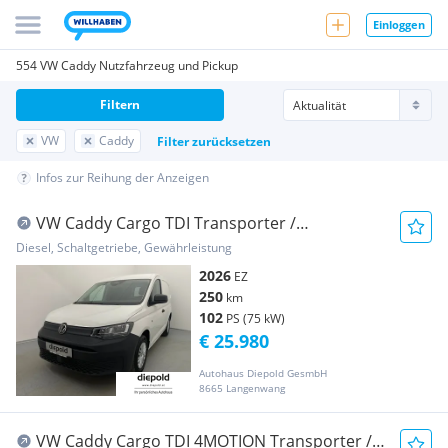
Einloggen
554 VW Caddy Nutzfahrzeug und Pickup
Filtern
VW
Caddy
Filter zurücksetzen
Infos zur Reihung der Anzeigen
VW Caddy Cargo TDI Transporter /
Kastenwagen
Diesel, Schaltgetriebe, Gewährleistung
2026
EZ
250
km
102
PS (75 kW)
€ 25.980
Autohaus Diepold GesmbH
8665 Langenwang
VW Caddy Cargo TDI 4MOTION Transporter /