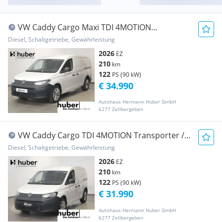
VW Caddy Cargo Maxi TDI 4MOTION
Transporter / Kastenwagen
Diesel, Schaltgetriebe, Gewährleistung
2026
EZ
210
km
122
PS (90 kW)
€ 34.990
Autohaus Hermann Huber GmbH
6277 Zellbergeben
VW Caddy Cargo TDI 4MOTION Transporter /
Kastenwagen
Diesel, Schaltgetriebe, Gewährleistung
2026
EZ
210
km
122
PS (90 kW)
€ 31.990
Autohaus Hermann Huber GmbH
6277 Zellbergeben