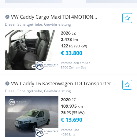
VW Caddy Cargo Maxi TDI 4MOTION
Transporter / Kastenwagen
Diesel, Schaltgetriebe, Gewährleistung
2026
EZ
2.478
km
122
PS (90 kW)
€ 33.800
Porsche Zell am See
5700 Zell am See
VW Caddy T6 Kastenwagen TDI Transporter /
Kastenwagen
Diesel, Schaltgetriebe, Gewährleistung
2020
EZ
109.975
km
75
PS (55 kW)
€ 13.690
Porsche Linz
4020 Linz