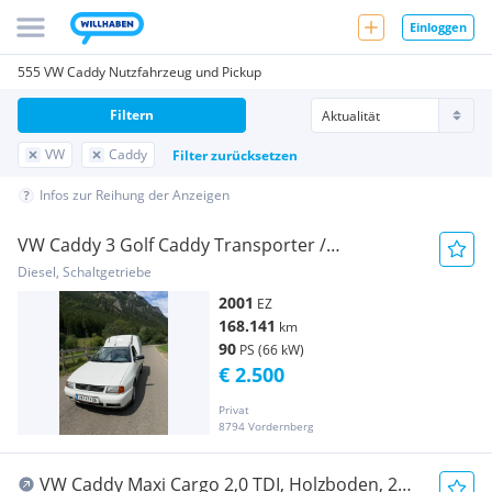
Einloggen
555 VW Caddy Nutzfahrzeug und Pickup
Filtern
VW
Caddy
Filter zurücksetzen
Infos zur Reihung der Anzeigen
VW Caddy 3 Golf Caddy Transporter /
Kastenwagen
Diesel, Schaltgetriebe
2001
EZ
168.141
km
90
PS (66 kW)
€ 2.500
Privat
8794 Vordernberg
VW Caddy Maxi Cargo 2,0 TDI, Holzboden, 2