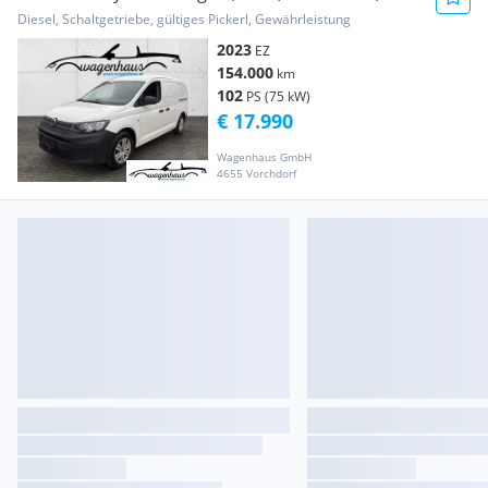
Schiebet... Transporter / Kastenwagen
Diesel, Schaltgetriebe, gültiges Pickerl, Gewährleistung
2023
EZ
154.000
km
102
PS (75 kW)
€ 17.990
Wagenhaus GmbH
4655 Vorchdorf