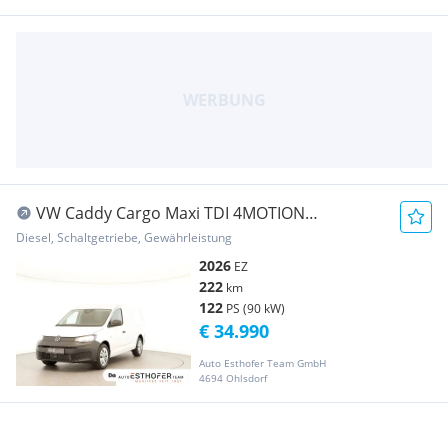
VW Caddy Cargo Maxi TDI 4MOTION
Transporter / Kastenwagen
Diesel, Schaltgetriebe, Gewährleistung
2026
EZ
222
km
122
PS (90 kW)
€ 34.990
Auto Esthofer Team GmbH
4694 Ohlsdorf