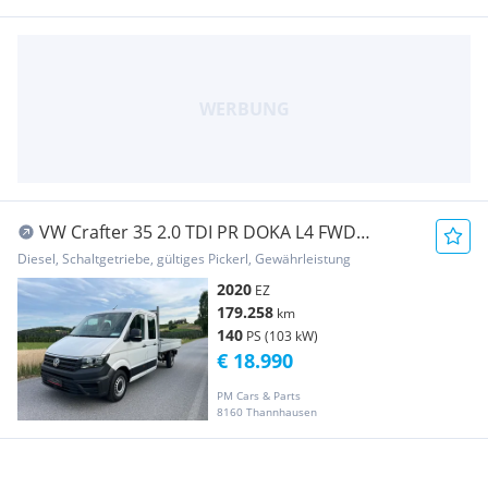
VW Crafter 35 2.0 TDI PR DOKA L4 FWD
Pritsche
Diesel, Schaltgetriebe, gültiges Pickerl, Gewährleistung
2020
EZ
179.258
km
140
PS (103 kW)
€ 18.990
PM Cars & Parts
8160 Thannhausen