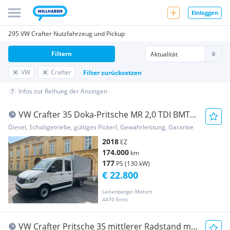
Einloggen
295 VW Crafter Nutzfahrzeug und Pickup
Filtern
VW
Crafter
Filter zurücksetzen
Infos zur Reihung der Anzeigen
VW Crafter 35 Doka-Pritsche MR 2,0 TDI BMT
Pritsche
Diesel, Schaltgetriebe, gültiges Pickerl, Gewährleistung, Garantie
2018
EZ
174.000
km
177
PS (130 kW)
€ 22.800
Leitenberger Motors
4470 Enns
VW Crafter Pritsche 35 mittlerer Radstand mit