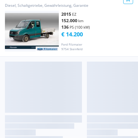
Dopp... Transporter / Kastenwagen
Diesel, Schaltgetriebe, Gewährleistung, Garantie
2015
EZ
152.000
km
136
PS (100 kW)
€ 14.200
Ford Filzmaier
9754 Steinfeld