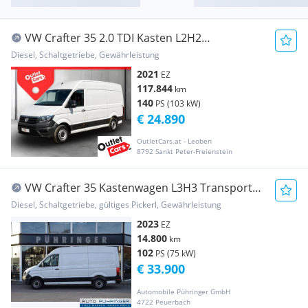
VW Crafter 35 2.0 TDI Kasten L2H2
RADAR+RFK+NAVI+SH Transporter /
Diesel, Schaltgetriebe, Gewährleistung
Kastenwagen
2021
EZ
117.844
km
140
PS (103 kW)
€ 24.890
OutletCars.at - Leoben
8792 Sankt Peter-Freienstein
VW Crafter 35 Kastenwagen L3H3 Transporter
/ Kastenwagen
Diesel, Schaltgetriebe, gültiges Pickerl, Gewährleistung
2023
EZ
14.800
km
102
PS (75 kW)
€ 33.900
Automobile Pühringer GmbH
4722 Peuerbach