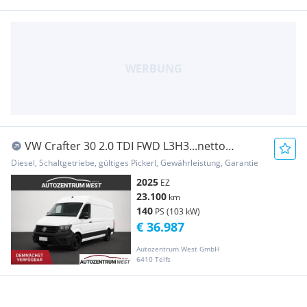
VW Crafter 30 2.0 TDI FWD L3H3...netto
30.823,--..... Transporter / Kastenwagen
Diesel, Schaltgetriebe, gültiges Pickerl, Gewährleistung, Garantie
2025
EZ
23.100
km
140
PS (103 kW)
€ 36.987
Autozentrum West GmbH
6410 Telfs