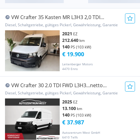
VW Crafter 35 Kasten MR L3H3 2,0 TDI
Tempomat Rück... Transporter / Kastenwagen
Diesel, Schaltgetriebe, gültiges Pickerl, Gewährleistung, Garantie
2021
EZ
212.640
km
140
PS (103 kW)
€ 19.900
Leitenberger Motors
4470 Enns
VW Crafter 30 2.0 TDI FWD L3H3...netto
31.656,--..... Transporter / Kastenwagen
Diesel, Schaltgetriebe, gültiges Pickerl, Gewährleistung, Garantie
2025
EZ
13.100
km
140
PS (103 kW)
€ 37.987
Autozentrum West GmbH
6410 Telfs