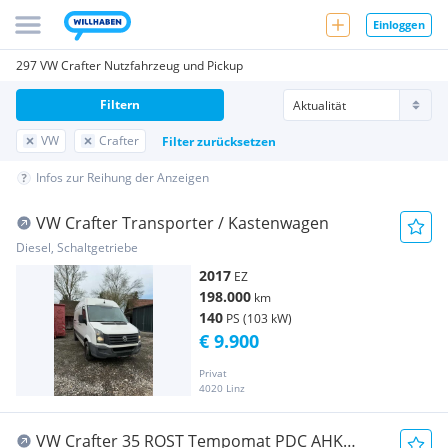
Einloggen
297 VW Crafter Nutzfahrzeug und Pickup
Filtern
VW
Crafter
Filter zurücksetzen
Infos zur Reihung der Anzeigen
VW Crafter Transporter / Kastenwagen
Diesel, Schaltgetriebe
2017
EZ
198.000
km
140
PS (103 kW)
€ 9.900
Privat
4020 Linz
VW Crafter 35 ROST Tempomat PDC AHK