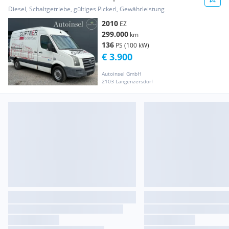
MwSt. Ausweisbar Transporter / Kastenwagen
Diesel, Schaltgetriebe, gültiges Pickerl, Gewährleistung
2010
EZ
299.000
km
136
PS (100 kW)
€ 3.900
Autoinsel GmbH
2103 Langenzersdorf