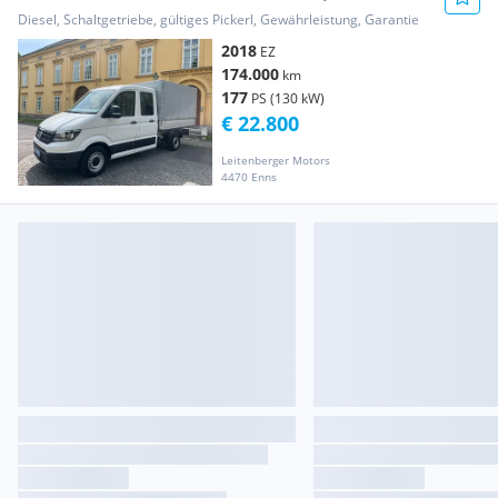
Pritsche
Diesel, Schaltgetriebe, gültiges Pickerl, Gewährleistung, Garantie
2018
EZ
174.000
km
177
PS (130 kW)
€ 22.800
Leitenberger Motors
4470 Enns