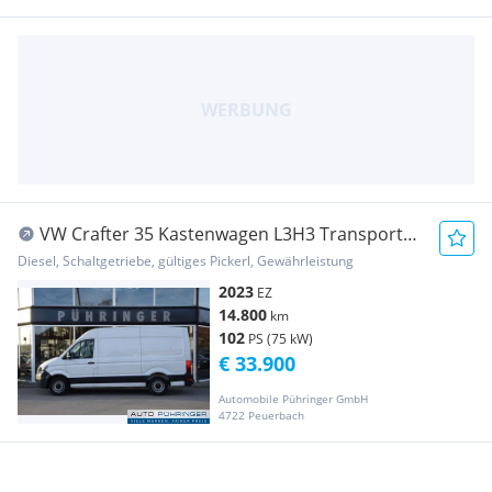
VW Crafter 35 Kastenwagen L3H3 Transporter
/ Kastenwagen
Diesel, Schaltgetriebe, gültiges Pickerl, Gewährleistung
2023
EZ
14.800
km
102
PS (75 kW)
€ 33.900
Automobile Pühringer GmbH
4722 Peuerbach