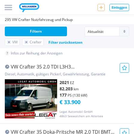
Einloggen
295 VW Crafter Nutzfahrzeug und Pickup
Filtern
VW
Crafter
Filter zurücksetzen
Infos zur Reihung der Anzeigen
VW Crafter 35 2.0 TDI L3H3
*MWST*LED*KAMERA*NAVI* Transporter /
Diesel, Automatik, gültiges Pickerl, Gewährleistung, Garantie
Kastenwagen
2021
EZ
82.203
km
177
PS (130 kW)
€ 33.900
Legat Automobil GmbH
4863 Seewalchen am Attersee
VW Crafter 35 Doka-Pritsche MR 2,0 TDI BMT