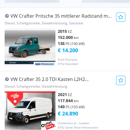
VW Crafter Pritsche 35 mittlerer Radstand mit
Dopp... Transporter / Kastenwagen
Diesel, Schaltgetriebe, Gewährleistung, Garantie
2015
EZ
152.000
km
136
PS (100 kW)
€ 14.200
Ford Filzmaier
9754 Steinfeld
VW Crafter 35 2.0 TDI Kasten L2H2
RADAR+RFK+NAVI+SH Transporter /
Diesel, Schaltgetriebe, Gewährleistung
Kastenwagen
2021
EZ
117.844
km
140
PS (103 kW)
€ 24.890
OutletCars.at - Leoben
8792 Sankt Peter-Freienstein